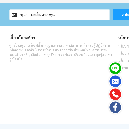
สมัคร
สมั
สมาชิก
จดหมาย
ข่าว
เกี่ยวกับองค์กร
นโยบา
ศูนย์รวมอุปกรณ์เซฟตี้ มาตรฐานสากล ราคามิตรภาพ สำหรับผู้ปฏิบัติงาน
นโยบาย
เพื่อความปลอดภัยในการทำงาน บนแอสการ์ด ประเทศไทย เรารวบรวม
นโยบายค
รองเท้าเซฟตี้ ถุงมือกันบาด ถุงมือยาง ชุดกันตก เสื้อสะท้อนแสง สุดคุ้ม ราคา
ถูกโดนใจ
นโยบาย
คำถาม 