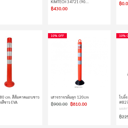
KIMTECH 34721 (90…
฿0.
฿430.00
10% OFF
10% 
80 cm. สีส้มคาดแถบขาว
เสาจราจรล้มลุก 120cm
โบลิ่
งสีขาว EVA
#B27
฿900.00
฿810.00
แอสกา
฿22