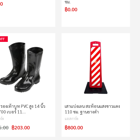
ซม.
00
฿0.00
OFF
ง รองเท้าบูท PVC สูง 14 นิ้ว
เสาแบ่งเลน สะท้อนแสงขาวแดง
00 เบอร์ 11…
110 ซม. ฐานยางดำ
ร์ด
แอสการ์ด
5.00
฿203.00
฿800.00