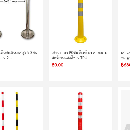
เดินสแตนเลส สูง 90 ซม.
เสาจราจร 90ซม สีเหลือง คาดแถบ
เสาแ
 ยาว 2…
สะท้อนแสงสีขาว TPU
ซม ฐ
฿0.00
฿68