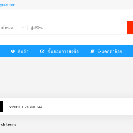
l: @BMCORP
้าทั้งหมด
สินค้า
ขั้นตอนการสั่งซื้อ
E-แคตตาล็อก
w
List
รายการ
1
-
24
ของ
144
rch terms