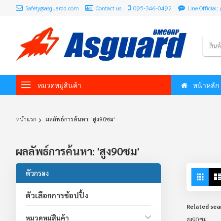
Safety@asguardd.com
Contact us
095-346-0492
Line Officia
สินค
หมวดหมู่สินค้า
หน้าหลัก
หน้าแรก
ผลลัพธ์การค้นหา: 'สูง90ซม'
ผลลัพธ์การค้นหา: 'สูง90ซม'
Vie
ตัวกรอง
Grid
as
ตัวเลือกการช้อปปิ้ง
Related sea
หมวดหมู่สินค้า
สูง90ซม.