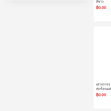
สีขาว
฿0.00
เสาจราจร 
สะท้อนแส
฿0.00