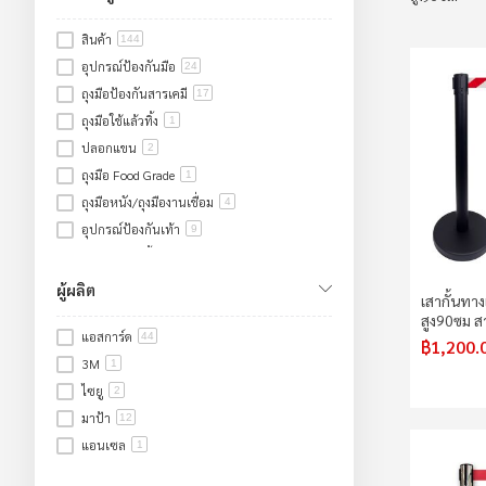
สินค้า
144
อุปกรณ์ป้องกันมือ
24
ถุงมือป้องกันสารเคมี
17
ถุงมือใช้แล้วทิ้ง
1
ปลอกแขน
2
ถุงมือ Food Grade
1
ถุงมือหนัง/ถุงมืองานเชื่อม
4
อุปกรณ์ป้องกันเท้า
9
รองเท้าเซฟตี้
1
รองเท้าบูทยางหัวเหล็ก
7
ผู้ผลิต
เสากั้นทา
อุปกรณ์คลีนรูม
9
สูง90ซม ส
แอสการ์ด
อุปกรณ์ป้องกันศีรษะ/ใบหน้า/หู
44
5
฿1,200.
3M
อุปกรณ์ป้องกันใบหน้าและดวงตา
1
3
ไซยู
อุปกรณ์ป้องกันระบบทางเดินหายใจ
2
2
มาป้า
เสื้อจราจร/เสื้อกันฝน/ชุดหมี
12
9
แอนเซล
เสื้อกั๊กสะท้อนแสง
1
3
ชุดป้องกันร่างกาย
6