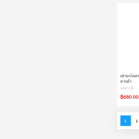
เสาแบ่งเล
ยางดำ
แอสการ์ด
฿680.00
Page
You're c
P
1
2