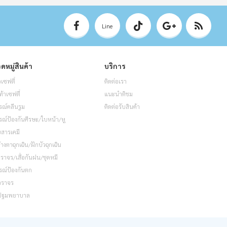
Line
ดหมู่สินค้า
บริการ
อเซฟตี้
ติดต่อเรา
ท้าเซฟตี้
แนะนำติชม
รณ์คลีนรูม
ติดต่อรับสินค้า
รณ์ป้องกันศีรษะ/ใบหน้า/หู
็บสารเคมี
้างตาฉุกเฉิน/ฝักบัวฉุกเฉิน
อจราจร/เสื้อกันฝน/ชุดหมี
รณ์ป้องกันตก
จราจร
ปฐมพยาบาล