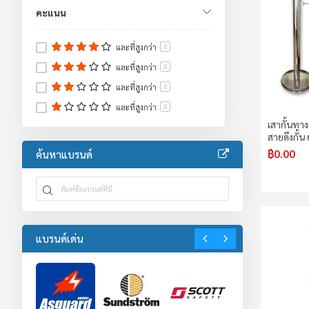
อ่างล้างตาฉุกเฉิน/ฝักบัวฉุกเฉิน
3
คะแนน
อ่างล้างตาฉุกเฉิน
3
ตู้เก็บสารเคมี
3
และที่สูงกว่า
8
ตู้เก็บสารไวไฟ
2
และที่สูงกว่า
8
ตู้เก็บสารเผาไหม้
1
และที่สูงกว่า
8
อุปกรณ์ป้องกันตก
1
และที่สูงกว่า
8
งานจราจร
72
เสากั้นทาง
อุปกรณ์งานจราจร
20
สายดึงกั้น
อุปกรณ์กั้นพื้นที่
51
฿0.00
ค้นหาแบรนด์
เทปสะท้อนแสง
1
งานปฐมพยาบาล
8
อุปกรณ์โรงงาน
1
แบรนด์เด่น