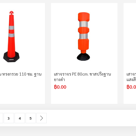
น ทรงกรวย 110 ซม. ฐาน
เสาจราจร PE 80cm. ขาสปริงฐาน
เสาจ
ยางดำ
แสงส
฿0.00
฿0.
urrently reading page
age
Page
Page
Page
Page
ถัดไป
3
4
5