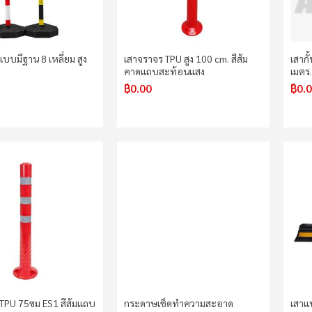
บบมีฐาน 8 เหลี่ยม สูง
เสาจราจร TPU สูง 100 cm. สีส้ม
เสากั
คาดแถบสะท้อนแสง
เมตร
฿0.00
฿0.
TPU 75ซม ES1 สีส้มแถบ
กระดาษเช็ดทำความสะอาด
เสาแ