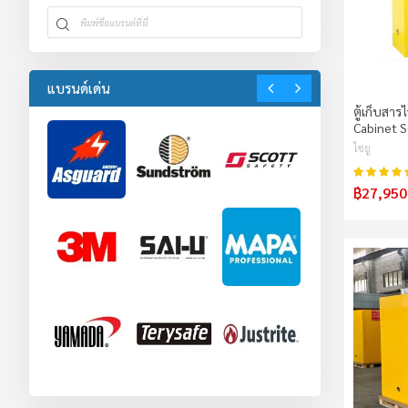
แบรนด์เด่น
ตู้เก็บสา
Cabinet 
ไซยู
คะแนน:
฿27,950