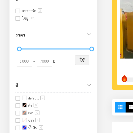
แอสการ์ด
3
ไซยู
12
ราคา
ใช้
–
฿
สี
default
3
Vie
Grid
ดำ
0
as
เทา
0
ขาว
0
น้ำเงิน
0