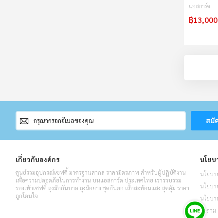
แอสการ์ด
฿13,000
สมัคร
สมั
สมาชิก
จดหมาย
ข่าว
เกี่ยวกับองค์กร
นโยบา
ศูนย์รวมอุปกรณ์เซฟตี้ มาตรฐานสากล ราคามิตรภาพ สำหรับผู้ปฏิบัติงาน
นโยบาย
เพื่อความปลอดภัยในการทำงาน บนแอสการ์ด ประเทศไทย เรารวบรวม
นโยบายค
รองเท้าเซฟตี้ ถุงมือกันบาด ถุงมือยาง ชุดกันตก เสื้อสะท้อนแสง สุดคุ้ม ราคา
ถูกโดนใจ
นโยบาย
คำถาม 