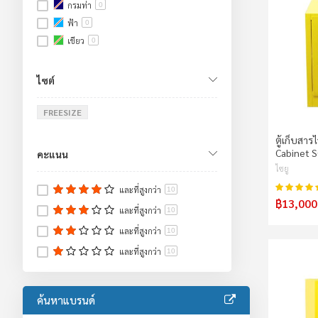
กรมท่า
0
ฟ้า
0
เขียว
0
แดง
0
เหลือง
12
ไซต์
ส้ม
0
ชมพู
FREESIZE
0
ม่วง
0
ตู้เก็บสา
น้ำตาล
0
Cabinet 
คะแนน
เหลือง/ดำ
0
ไซยู
ขาว/ดำ
0
คะแนน:
และที่สูงกว่า
10
฿13,000
และที่สูงกว่า
10
และที่สูงกว่า
10
และที่สูงกว่า
10
ค้นหาแบรนด์