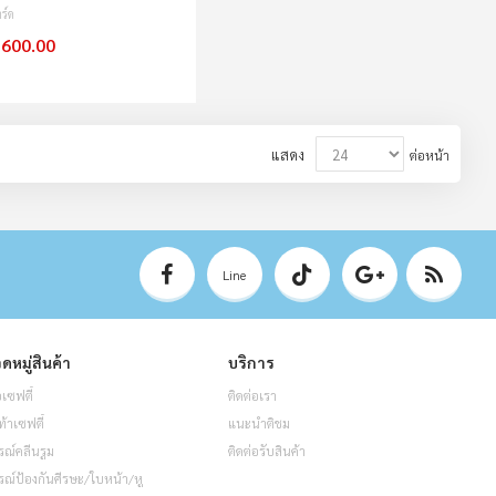
ร์ด
,600.00
แสดง
ต่อหน้า
Line
ดหมู่สินค้า
บริการ
อเซฟตี้
ติดต่อเรา
ท้าเซฟตี้
แนะนำติชม
รณ์คลีนรูม
ติดต่อรับสินค้า
รณ์ป้องกันศีรษะ/ใบหน้า/หู