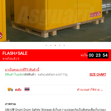
FLASH⚡SALE
00
23
53
จบใน
ขายไปแล้ว 0
Skip
มาเป็นคนแรกที่รีวิวสินค้านี้
to
the
มีสินค้าในคลัง
รหัสสินค้า
safecabifam-sc0115y
SIZE CHART
beginning
of
the
คำนวณค่าใช้จ่าย
ส่งถึง
images
gallery
ภาพรวม
SAI-U® Drum Drum Safety Storage ตู้เก็บความปลอดภัยเป็นพิเศษเพื่อเก็บกลอง