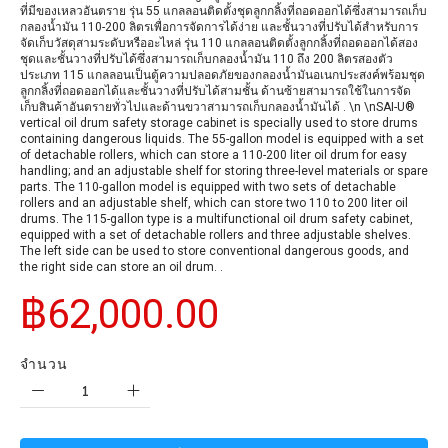
ที่มีของเหลวอันตราย รุ่น 55 แกลลอนติดตั้งชุดลูกกลิ้งที่ถอดออกได้ซึ่งสามารถเก็บ
กลองน้ำมัน 110-200 ลิตรเพื่อการจัดการได้ง่าย และชั้นวางที่ปรับได้สำหรับการ
จัดเก็บวัสดุสามระดับหรืออะไหล่ รุ่น 110 แกลลอนติดตั้งลูกกลิ้งที่ถอดออกได้สอง
ชุดและชั้นวางที่ปรับได้ซึ่งสามารถเก็บกลองน้ำมัน 110 ถึง 200 ลิตรสองตัว
ประเภท 115 แกลลอนเป็นตู้ความปลอดภัยของกลองน้ำมันอเนกประสงค์พร้อมชุด
ลูกกลิ้งที่ถอดออกได้และชั้นวางที่ปรับได้สามชั้น ด้านซ้ายสามารถใช้ในการจัด
เก็บสินค้าอันตรายทั่วไปและด้านขวาสามารถเก็บกลองน้ำมันได้ . \n \nSAI-U®
vertical oil drum safety storage cabinet is specially used to store drums
containing dangerous liquids. The 55-gallon model is equipped with a set
of detachable rollers, which can store a 110-200 liter oil drum for easy
handling; and an adjustable shelf for storing three-level materials or spare
parts. The 110-gallon model is equipped with two sets of detachable
rollers and an adjustable shelf, which can store two 110 to 200 liter oil
drums. The 115-gallon type is a multifunctional oil drum safety cabinet,
equipped with a set of detachable rollers and three adjustable shelves.
The left side can be used to store conventional dangerous goods, and
the right side can store an oil drum. .
฿62,000.00
จำนวน