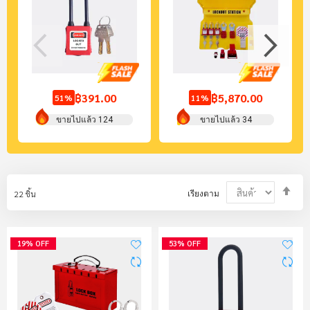
฿391.00
฿5,870.00
51%
11%
ขายไปแล้ว 124
ขายไปแล้ว 34
Set
22
ชิ้น
เรียงตาม
Des
Dir
19% OFF
53% OFF