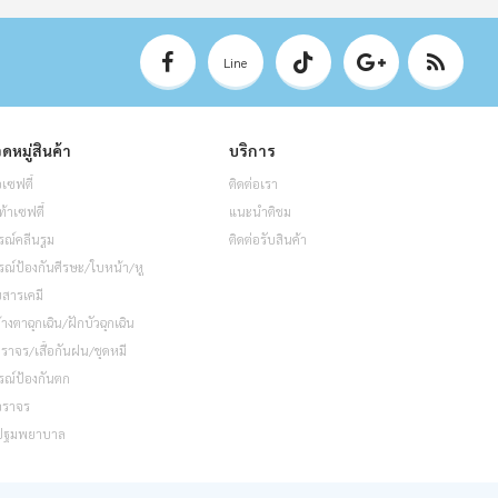
Line
ดหมู่สินค้า
บริการ
อเซฟตี้
ติดต่อเรา
ท้าเซฟตี้
แนะนำติชม
รณ์คลีนรูม
ติดต่อรับสินค้า
รณ์ป้องกันศีรษะ/ใบหน้า/หู
็บสารเคมี
้างตาฉุกเฉิน/ฝักบัวฉุกเฉิน
อจราจร/เสื้อกันฝน/ชุดหมี
รณ์ป้องกันตก
จราจร
ปฐมพยาบาล