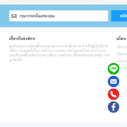
สมัคร
สมั
สมาชิก
จดหมาย
ข่าว
เกี่ยวกับองค์กร
นโยบา
ศูนย์รวมอุปกรณ์เซฟตี้ มาตรฐานสากล ราคามิตรภาพ สำหรับผู้ปฏิบัติงาน
นโยบาย
เพื่อความปลอดภัยในการทำงาน บนแอสการ์ด ประเทศไทย เรารวบรวม
นโยบายค
รองเท้าเซฟตี้ ถุงมือกันบาด ถุงมือยาง ชุดกันตก เสื้อสะท้อนแสง สุดคุ้ม ราคา
ถูกโดนใจ
นโยบาย
คำถาม 