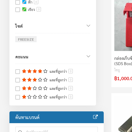
ฟ้า
0
เขียว
0
แดง
0
เหลือง
0
ไซต์
ส้ม
0
ชมพู
FREESIZE
0
ม่วง
0
น้ำตาล
0
คะแนน
กล่องเก็บ
เหลือง/ดำ
0
(SDS Box
ขาว/ดำ
0
ไซยู
และที่สูงกว่า
0
฿1,000.
และที่สูงกว่า
0
และที่สูงกว่า
0
และที่สูงกว่า
0
ค้นหาแบรนด์