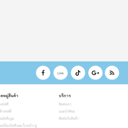
Line
ดหมู่สินค้า
บริการ
อเซฟตี้
ติดต่อเรา
ท้าเซฟตี้
แนะนำติชม
รณ์คลีนรูม
ติดต่อรับสินค้า
รณ์ป้องกันศีรษะ/ใบหน้า/หู