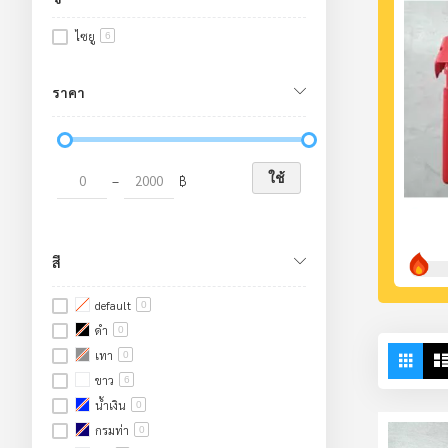
ไซยู
6
ราคา
ใช้
–
฿
สี
default
0
ดำ
0
Vie
Grid
เทา
0
as
ขาว
6
น้ำเงิน
0
กรมท่า
0