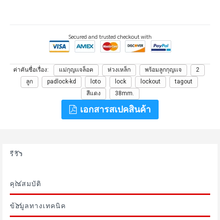
Secured and trusted checkout with
ค่าคันชื่อเรื่อง
แม่กุญเเจล็อค
ห่วงเหล็ก
พร้อมลูกกุญเเจ
2
ลูก
padlock-kd
loto
lock
lockout
tagout
สีแดง
38mm.
เอกสารสเปคสินค้า
รีวิว
คุณสมบัติ
ข้อมูลทางเทคนิค