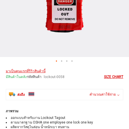
Skip
มาเป็นคนแรกที่รีวิวสินค้านี้
to
the
มีสินค้าในคลัง
รหัสสินค้า
lockout-0058
SIZE CHART
beginning
of
the
คำนวณค่าใช้จ่าย
ส่งถึง
images
gallery
ภาพรวม
ออกแบบสำหรับงาน Lockout Tagout
ตามมาตรฐาน OSHA one employee one lock one key
ผลิตจากวัสดุไนล่อน น้ำหนักเบา ทนทาน