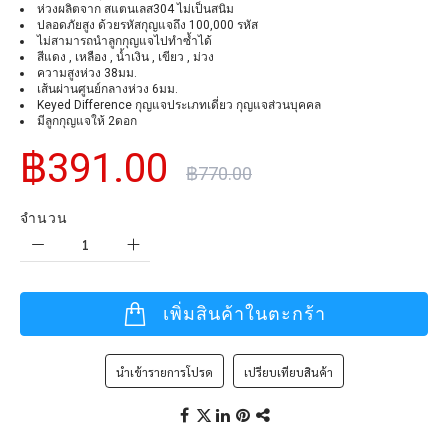
ห่วงผลิตจาก สแตนเลส304 ไม่เป็นสนิม
ปลอดภัยสูง ด้วยรหัสกุญแจถึง 100,000 รหัส
ไม่สามารถนำลูกกุญแจไปทำซ้ำได้
สีแดง , เหลือง , น้ำเงิน , เขียว , ม่วง
ความสูงห่วง 38มม.
เส้นผ่านศูนย์กลางห่วง 6มม.
Keyed Difference กุญแจประเภทเดี่ยว กุญแจส่วนบุคคล
มีลูกกุญแจให้ 2ดอก
฿391.00
฿770.00
จำนวน
เพิ่มสินค้าในตะกร้า
นำเข้ารายการโปรด
เปรียบเทียบสินค้า