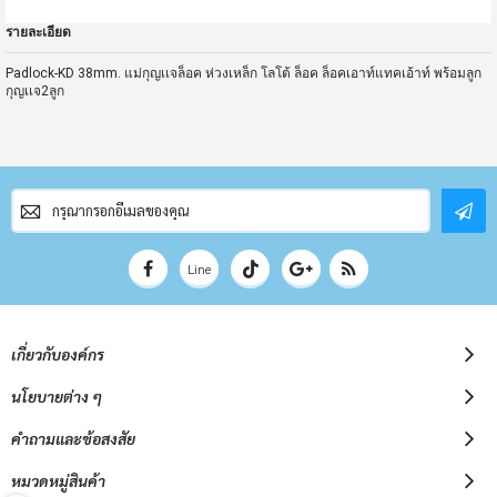
รายละเอียด
Padlock-KD 38mm. แม่กุญเเจล็อค ห่วงเหล็ก โลโต้ ล็อค ล็อคเอาท์แทคเอ้าท์ พร้อมลูก
กุญเเจ2ลูก
สมัคร
สมาชิก
จดหมาย
ข่าว
Line
เกี่ยวกับองค์กร
นโยบายต่าง ๆ
คำถามและข้อสงสัย
หมวดหมู่สินค้า