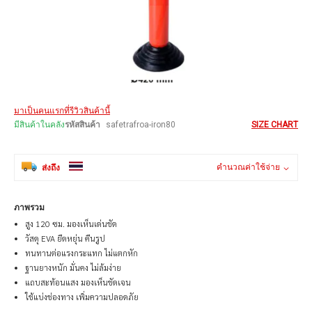
Skip
มาเป็นคนแรกที่รีวิวสินค้านี้
to
the
มีสินค้าในคลัง
รหัสสินค้า
safetrafroa-iron80
SIZE CHART
beginning
of
the
คำนวณค่าใช้จ่าย
ส่งถึง
images
gallery
ภาพรวม
สูง 120 ซม. มองเห็นเด่นชัด
วัสดุ EVA ยืดหยุ่น คืนรูป
ทนทานต่อแรงกระแทก ไม่แตกหัก
ฐานยางหนัก มั่นคง ไม่ล้มง่าย
แถบสะท้อนแสง มองเห็นชัดเจน
ใช้แบ่งช่องทาง เพิ่มความปลอดภัย