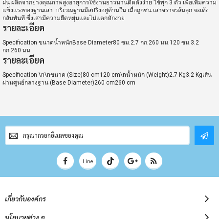
ฝน ผลิตจากยางคุณภาพสูงอายุการใช้งานยาวนานติดตั้งง่าย ใช้พุก 3 ตัว เพื่อเพิ่มความ
แข็งแรงของฐานเสา บริเวณฐานมีสปริงอยู่ด้านใน เมื่อถูกชน เสาจราจรล้มลุก จะเด้ง
กลับทันที ซึ่งเสามีความยืดหยุ่นและไม่แตกหักง่าย
รายละเอียด
Specification ขนาดน้ำหนักBase Diameter80 ซม.2.7 กก.260 มม.120 ซม.3.2
กก.260 มม.
รายละเอียด
Specification \n\nขนาด (Size)80 cm120 cm\nน้ำหนัก (Weight)2.7 Kg3.2 Kgเส้น
ผ่านศูนย์กลางฐาน (Base Diameter)260 cm260 cm
สมัคร
สมาชิก
จดหมาย
ข่าว
Line
เกี่ยวกับองค์กร
นโยบายต่าง ๆ