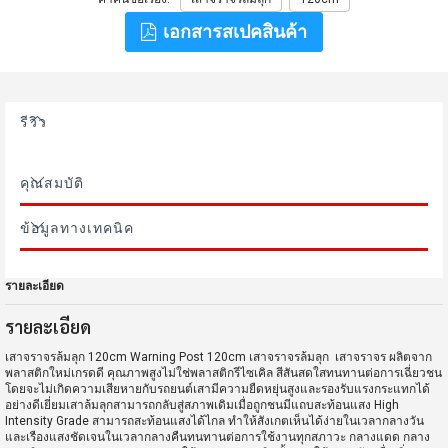
เอกสารสเปคสินค้า
รีวิว
คุณสมบัติ
ข้อมูลทางเทคนิค
รายละเอียด
รายละเอียด
เสาจราจรล้มลุก 120cm Warning Post 120cm เสาจราจรล้มลุก เสาจราจร ผลิตจาก
พลาสติกใหม่เกรดดี คุณภาพสูงไม่ใช่พลาสติกรีไซเคิล สีสันสดใสทนทานต่อการเฉี่ยวชน
โดยจะไม่เกิดความเสียหายกับรถยนต์เสามีความยืดหยุ่นสูงและรองรับแรงกระแทกได้
อย่างดีเยี่ยมเสาล้มลุกสามารถกลับสู่สภาพเดิมเมื่อถูกชนมีแถบสะท้อนแสง High
Intensity Grade สามารถสะท้อนแสงได้ไกล ทำให้สังเกตเห็นได้ง่ายในเวลากลางวัน
และเรืองแสงชัดเจนในเวลากลางคืนทนทานต่อการใช้งานทุกสภาวะ กลางแดด กลาง