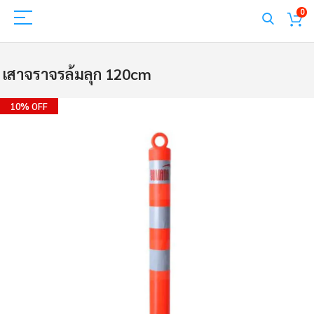
0
เสาจราจรล้มลุก 120cm
Skip
10% OFF
to
the
end
of
the
images
gallery