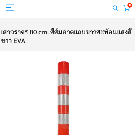
0
เสาจราจร 80 cm. สีส้มคาดแถบขาวสะท้อนแสงสี
ขาว EVA
Skip
to
the
end
of
the
images
gallery