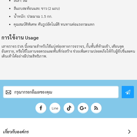
สีเสา: ส้ม
สีแถบสะท้อนแสง: ขาว (2 แถบ)
น้ำหนัก: ประมาณ 1.5 กก.
คุณสมบัติพิเศษ: คืนรูปอัตโนมัติ ทนทานต่อแรงกระแทก
การใช้งาน Usage
เสาจราจร EVA นี้เหมาะสำหรับใช้แบ่งช่องทางการจราจร, กั้นพื้นที่ห้ามเข้า, เตือนจุด
อันตราย, หรือใช้ในลานจอดรถและพื้นที่ก่อสร้าง ช่วยเพิ่มความปลอดภัยให้กับผู้ขับขี่และคน
เดินเท้าได้อย่างมีประสิทธิภาพ.
สมัคร
สมาชิก
จดหมาย
ข่าว
Line
เกี่ยวกับองค์กร