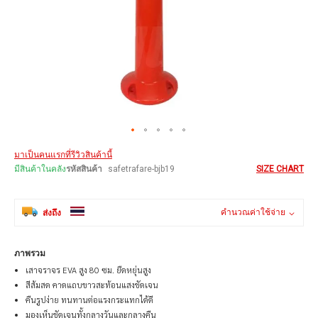
Skip
มาเป็นคนแรกที่รีวิวสินค้านี้
to
the
มีสินค้าในคลัง
รหัสสินค้า
safetrafare-bjb19
SIZE CHART
beginning
of
the
คำนวณค่าใช้จ่าย
ส่งถึง
images
gallery
ภาพรวม
เสาจราจร EVA สูง 80 ซม. ยืดหยุ่นสูง
สีส้มสด คาดแถบขาวสะท้อนแสงชัดเจน
คืนรูปง่าย ทนทานต่อแรงกระแทกได้ดี
มองเห็นชัดเจนทั้งกลางวันและกลางคืน