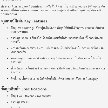
ต้องการเพิ่มความปลอดภัยบนท้องถนนหรือพื้นที่ทำงานใช่ไหม? เสาจราจร EVA ของเราคือ
คำตอบ! ดีไซน์มาเพื่อความทนทานและการมองเห็นสูงสุด ช่วยป้องกันอุบัติเหตุได้อย่างมี
ประสิทธิภาพ.
คุณสมบัติเด่น Key Features
วัสดุ EVA คุณภาพสูง: ยืดหยุ่นเป็นพิเศษ คืนรูปได้ทันทีเมื่อถูกชน ลดความเสียหาย
ต่อยานพาหนะ
ความสูง 80 ซม. สีส้มสดใส: โดดเด่น มองเห็นได้ง่ายจากระยะไกล ทั้งกลางวันและ
กลางคืน
แถบสะท้อนแสงสีขาว 2 แถบ: เพิ่มการมองเห็นอย่างชัดเจนในสภาพแสงน้อยหรือ
เวลากลางคืน
ทนทานทุกสภาพอากาศ: ผลิตจากวัสดุที่ทนแดด ทนฝน ไม่ซีดจางง่าย ใช้งานได้
ยาวนาน
น้ำหนักเบา เคลื่อนย้ายง่าย: สะดวกต่อการติดตั้งและปรับเปลี่ยนตำแหน่งตามความ
ต้องการ
ติดตั้งง่าย มั่นคง: สามารถยึดติดกับพื้นผิวได้หลากหลาย เพื่อความมั่นคงสูงสุด
ข้อมูลสินค้า Specifications
วัสดุ: EVA (Ethylene-vinyl acetate)
ความสูง: 80 ซม.