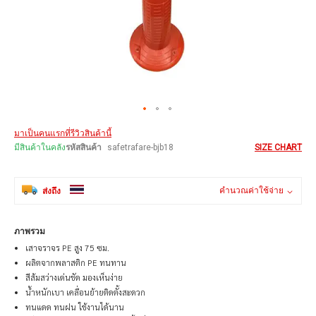
Skip
มาเป็นคนแรกที่รีวิวสินค้านี้
to
the
มีสินค้าในคลัง
รหัสสินค้า
safetrafare-bjb18
SIZE CHART
beginning
of
the
คำนวณค่าใช้จ่าย
ส่งถึง
images
gallery
ภาพรวม
เสาจราจร PE สูง 75 ซม.
ผลิตจากพลาสติก PE ทนทาน
สีส้มสว่างเด่นชัด มองเห็นง่าย
น้ำหนักเบา เคลื่อนย้ายติดตั้งสะดวก
ทนแดด ทนฝน ใช้งานได้นาน