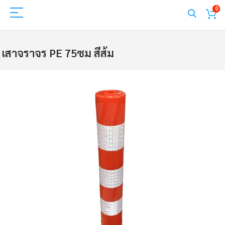
0
เสาจราจร PE 75ซม สีส้ม
Skip
to
the
end
of
the
images
gallery