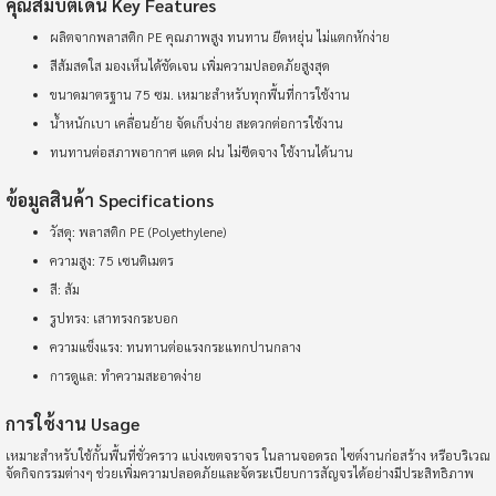
คุณสมบัติเด่น Key Features
ผลิตจากพลาสติก PE คุณภาพสูง ทนทาน ยืดหยุ่น ไม่แตกหักง่าย
สีส้มสดใส มองเห็นได้ชัดเจน เพิ่มความปลอดภัยสูงสุด
ขนาดมาตรฐาน 75 ซม. เหมาะสำหรับทุกพื้นที่การใช้งาน
น้ำหนักเบา เคลื่อนย้าย จัดเก็บง่าย สะดวกต่อการใช้งาน
ทนทานต่อสภาพอากาศ แดด ฝน ไม่ซีดจาง ใช้งานได้นาน
ข้อมูลสินค้า Specifications
วัสดุ: พลาสติก PE (Polyethylene)
ความสูง: 75 เซนติเมตร
สี: ส้ม
รูปทรง: เสาทรงกระบอก
ความแข็งแรง: ทนทานต่อแรงกระแทกปานกลาง
การดูแล: ทำความสะอาดง่าย
การใช้งาน Usage
เหมาะสำหรับใช้กั้นพื้นที่ชั่วคราว แบ่งเขตจราจร ในลานจอดรถ ไซต์งานก่อสร้าง หรือบริเวณ
จัดกิจกรรมต่างๆ ช่วยเพิ่มความปลอดภัยและจัดระเบียบการสัญจรได้อย่างมีประสิทธิภาพ