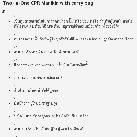
Two-in-One CPR Manikin with carry bag
\n
\n
เป็นหุ่นสาธิตเพื่อใช้ในการกดหน้าอก ปั๊มหัวใจ ช่วยหายใจ สำหรับผู้ป่วยไม่หายใจ
หัวใจหยุดเต่น ด้วย วิธี CPR ด้วยเหตุการณ์จำลองเสมือนจริง เพื่อช่วยชีวิต
\n
หุ่นจำลองช่วยฟื้นคืนชีพผู้ใหญ่ครึ่งตัวไม่มีไฟแสดงผล ลักษณะถูกต้องทางกายวิภาค
\n
สามารถเปิดทางเดินหายใจ ฝึกช่วยหายใจได้
\n
มี one way valve ขณะช่วยหายใจ ป้องกันการติดเชื้อ
\n
เปลี่ยนตัวปอดเพื่อความสะอาดได้
\n
ช่วยให้วางตำแหน่งมือได้ถูกต้อง
\n
นำเข้าจาก ยุโรป มาตรฐานสูง
\n
ฝึกได้ไม่ยากเมื่อกดถูกตำแหน่งจะได้ยินเสียง “คลิก”
\n
สามารถปรับ เป็น เด็กโต ผู้ใหญ่ และ ปิดเสียงได้
\n