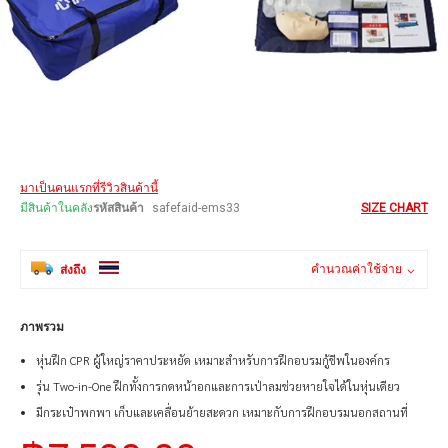
Skip
มาเป็นคนแรกที่รีวิวสินค้านี้
to
the
มีสินค้าในคลัง
รหัสสินค้า
safefaid-ems33
SIZE CHART
beginning
of
the
คำนวณค่าใช้จ่าย
ส่งถึง
images
gallery
ภาพรวม
หุ่นฝึก CPR ผู้ใหญ่ราคาประหยัด เหมาะสำหรับการฝึกอบรมกู้ชีพในองค์กร
รุ่น Two-in-One ฝึกทั้งการกดหน้าอกและการเป่าลมช่วยหายใจได้ในหุ่นเดียว
มีกระเป๋าพกพา เก็บและเคลื่อนย้ายสะดวก เหมาะกับการฝึกอบรมนอกสถานที่