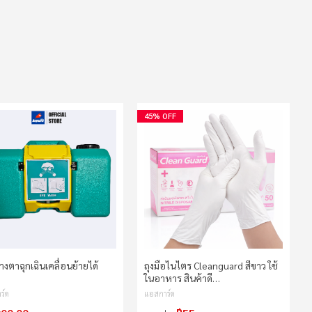
45% OFF
้างตาฉุกเฉินเคลื่อนย้ายได้
ถุงมือไนไตร Cleanguard สีขาว ใช้
ในอาหาร สินค้าดี…
ร์ด
แอสการ์ด