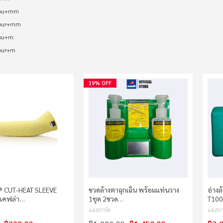
you+mm
your+mm
you+m
our+m
19% OFF
️ CUT-HEAT SLEEVE
ขวดล้างตาฉุกเฉิน พร้อมแท่นวาง
อ่างล
เคฟล่า…
1ชุด 2ขวด…
T100
แอสการ์ด
แอสกา