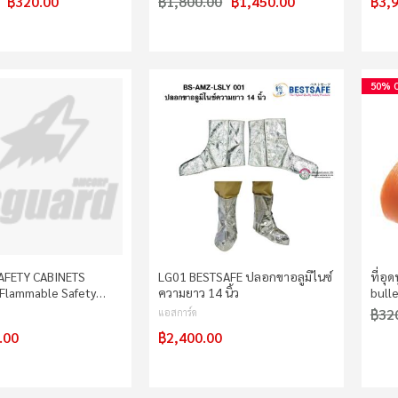
฿320.00
฿1,800.00
฿1,450.00
฿3,
50% 
AFETY CABINETS
LG01 BESTSAFE ปลอกขาอลูมิไนซ์
ที่อุ
Flammable Safety…
ความยาว 14 นิ้ว
bull
฿32
แอสการ์ด
.00
฿2,400.00