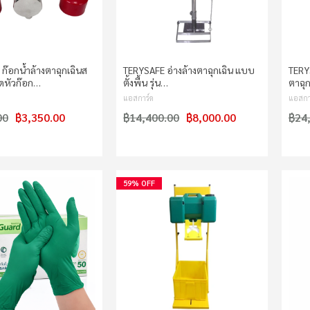
ก๊อกน้ำล้างตาฉุกเฉินส
TERYSAFE อ่างล้างตาฉุกเฉิน แบบ
TERYS
ดหัวก๊อก…
ตั้งพื้น รุ่น…
ตาฉุ
แอสการ์ด
แอสกา
00
฿3,350.00
฿14,400.00
฿8,000.00
฿24
59% OFF