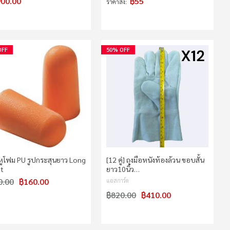
900.00
฿55
ราคาส่ง
OFF
50% OFF
ดหูโฟม PU รูปกระสุนยาว Long
[12 คู่] ถุงมือหนังท้องล้วน ขอบสั้น
et
ยาว10นิ้ว…
0.00
฿160.00
แอสการ์ด
฿820.00
฿410.00