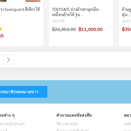
ร Cleanguard สีเขียว ใช้
TERYSAFE อ่างล้างตาฉุกเฉิน
ด้ามล
…
เคลื่อนย้ายได้ รุ่น…
ฝุ่น…
แอสการ์ด
แอสกา
฿26,850.00
฿11,000.00
฿35
98%
55
urrently reading page
age
Page
ถัดไป
ครสมาชิกจดหมายข่าว
ยต่าง ๆ
คำถามและข้อสงสัย
หมว
ความเป็นส่วนตัว
วิธีการชำระเงิน
ถุงมื