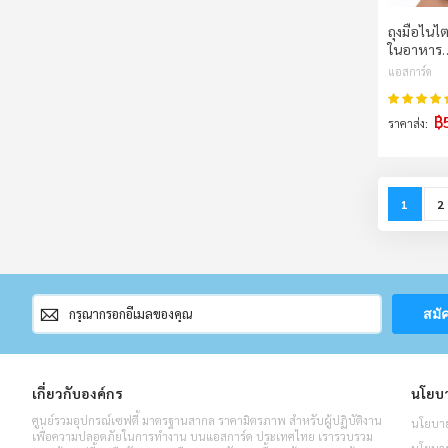
ถุงมือไนไต
ในอาหาร
แอสการ์ด
คะแนน:
฿
ราคาส่ง
Page
You're c
P
1
2
สมัคร
สมั
สมาชิก
จดหมาย
ข่าว
เกี่ยวกับองค์กร
นโยบา
ศูนย์รวมอุปกรณ์เซฟตี้ มาตรฐานสากล ราคามิตรภาพ สำหรับผู้ปฏิบัติงาน
นโยบาย
เพื่อความปลอดภัยในการทำงาน บนแอสการ์ด ประเทศไทย เรารวบรวม