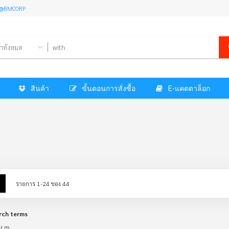
l: @BMCORP
้าทั้งหมด
สินค้า
ขั้นตอนการสั่งซื้อ
E-แคตตาล็อก
w
List
รายการ
1
-
24
ของ
44
rch terms
ur m