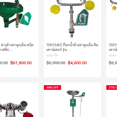
อ่างล้างตาฉุกเฉิน ชนิด
TERYSAFE ก๊อกน้ำล้างตาฉุกเฉิน ติด
TERY
ลาสติก…
เคาน์เตอร์ รุ่น…
เคาน์
แอสการ์ด
แอสกา
0.00
฿67,800.00
฿6,900.00
฿4,600.00
฿6,
44% OFF
37% 