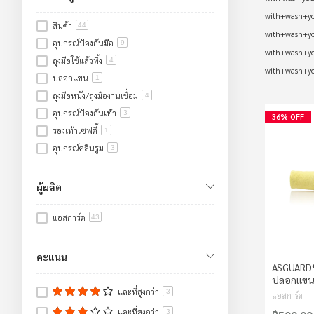
with+wash+
สินค้า
44
with+wash+
อุปกรณ์ป้องกันมือ
9
with+wash+
ถุงมือใช้แล้วทิ้ง
4
with+wash+y
ปลอกแขน
1
ถุงมือหนัง/ถุงมืองานเชื่อม
4
อุปกรณ์ป้องกันเท้า
3
36% OFF
รองเท้าเซฟตี้
1
อุปกรณ์คลีนรูม
3
อุปกรณ์ป้องกันศีรษะ/ใบหน้า/หู
2
อุปกรณ์ป้องกันใบหน้าและดวงตา
1
ผู้ผลิต
อุปกรณ์ป้องกันเสียง
1
แอสการ์ด
Lockout Tagout
43
1
อ่างล้างตาฉุกเฉิน/ฝักบัวฉุกเฉิน
14
อ่างล้างตาฉุกเฉิน
14
คะแนน
ASGUARD®
ตู้เก็บสารเคมี
2
ปลอกแขน
ตู้เก็บสารไวไฟ
2
และที่สูงกว่า
3
แอสการ์ด
งานปฐมพยาบาล
2
และที่สูงกว่า
3