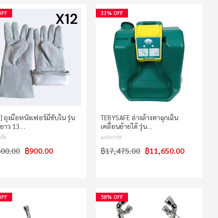
OFF
33% OFF
่] ถุงมือหนังเฟอร์มีซับใน รุ่น
TERYSAFE อ่างล้างตาฉุกเฉิน
ยาว 13…
เคลื่อนย้ายได้ รุ่น…
ร์ด
แอสการ์ด
800.00
฿900.00
฿17,475.00
฿11,650.00
OFF
58% OFF