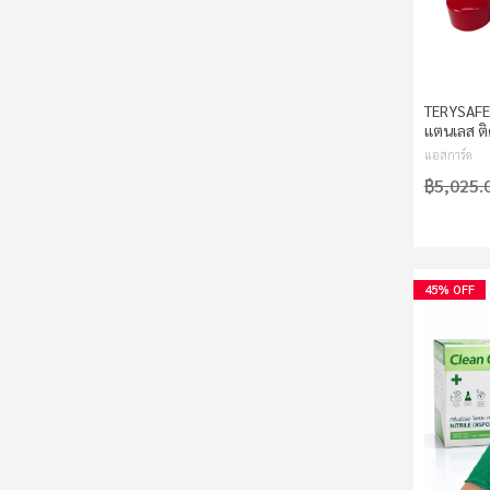
TERYSAFE 
แตนเลส ติ
แอสการ์ด
฿5,025.
45% OFF