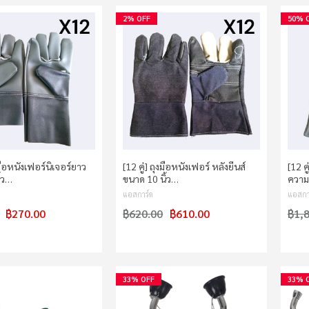
2% OFF
50% 
งมือหนังเฟอร์นิเจอร์ยาว
[12 คู่] ถุงมือหนังเฟอร์ หลังยีนส์
[12 คู
ิ้ว…
ขนาด 10 นิ้ว…
ความ
แอสการ์ด
แอสกา
฿270.00
฿620.00
฿610.00
฿1,
33% OFF
33% 