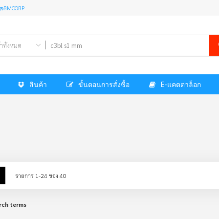
l: @BMCORP
้าทั้งหมด
สินค้า
ขั้นตอนการสั่งซื้อ
E-แคตตาล็อก
w
List
รายการ
1
-
24
ของ
40
rch terms