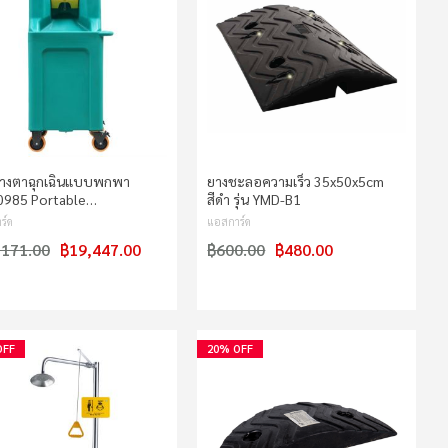
ล้างตาฉุกเฉินแบบพกพา
ยางชะลอความเร็ว 35x50x5cm
985 Portable…
สีดำ รุ่น YMD-B1
ร์ด
แอสการ์ด
,171.00
฿19,447.00
฿600.00
฿480.00
OFF
20% OFF