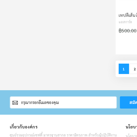
เทปตีเส้น
แอสการ์ด
฿500.00
Page
You're c
P
1
2
สมัคร
สมั
สมาชิก
จดหมาย
ข่าว
เกี่ยวกับองค์กร
นโยบา
ศูนย์รวมอุปกรณ์เซฟตี้ มาตรฐานสากล ราคามิตรภาพ สำหรับผู้ปฏิบัติงาน
นโยบาย