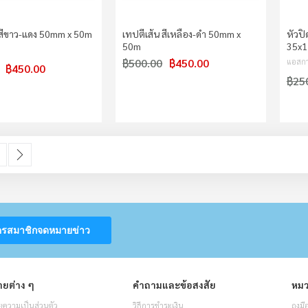
 สีขาว-แดง 50mm x 50m
เทปตีเส้น สีเหลือง-ดำ 50mm x
หัวป
50m
35x17
฿500.00
฿450.00
แอสกา
฿450.00
฿25
urrently reading page
age
Page
ถัดไป
ครสมาชิกจดหมายข่าว
ยต่าง ๆ
คำถามและข้อสงสัย
หมว
ความเป็นส่วนตัว
วิธีการชำระเงิน
ถุงมื