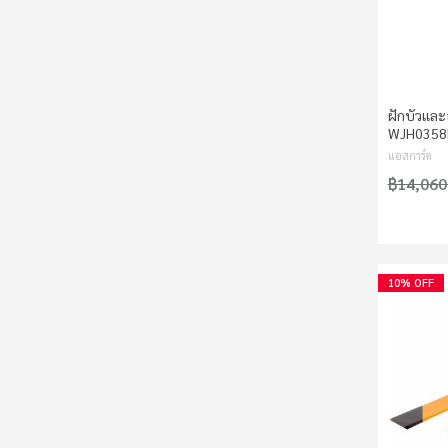
ฝักบัวและ
WJH0358
แอสการ์ด
฿14,060
10% OFF