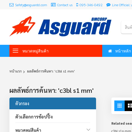
Safety@asguardd.com
Contact us
095-346-0492
Line Officia
สินค
หมวดหมู่สินค้า
หน้าหลัก
หน้าแรก
ผลลัพธ์การค้นหา: 'c3bl s1 mm'
ผลลัพธ์การค้นหา: 'c3bl s1 mm'
Vie
ตัวกรอง
Grid
as
ตัวเลือกการช้อปปิ้ง
Related sea
หมวดหมู่สินค้า
c3bl s1p mm