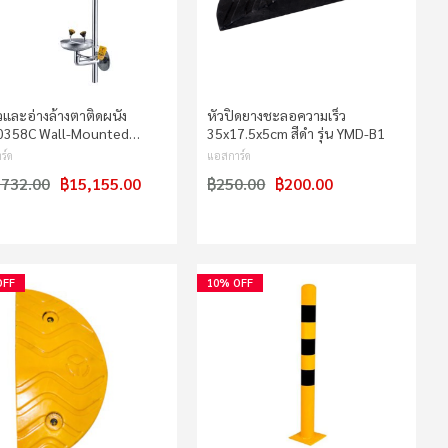
วและอ่างล้างตาติดผนัง
หัวปิดยางชะลอความเร็ว
358C Wall-Mounted…
35x17.5x5cm สีดำ รุ่น YMD-B1
ร์ด
แอสการ์ด
,732.00
฿15,155.00
฿250.00
฿200.00
OFF
10% OFF