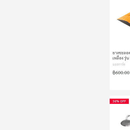
ยางชะลอค
เหลือง รุ่
แอสการ์ด
฿600.00
36% OFF