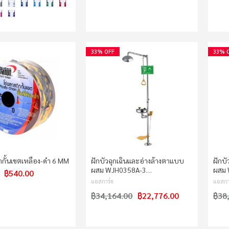
33% OFF
33% 
กกั้นเขตเหลือง-ดำ 6 MM
ฝักบัวฉุกเฉินและอ่างล้างตาแบบ
ฝักบ
ผสม WJH0358A-3…
ผสม
฿540.00
แอสการ์ด
แอสกา
฿34,164.00
฿22,776.00
฿38