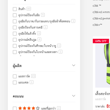
c3bl ™
สินค้า
40
c3bl+s1+mm
อุปกรณ์ป้องกันมือ
5
c3bl+s1p+m
ถุงมือกันบาด/กันกระแทก/ถุงมือผ้าค๊อตตอน
1
c3bl+™
ถุงมือป้องกันสารเคมี
1
ถุงมือใช้แล้วทิ้ง
3
อุปกรณ์คลีนรูม
4
64% OFF
อุปกรณ์ป้องกันศีรษะ/ใบหน้า/หู
1
อุปกรณ์ป้องกันใบหน้าและดวงตา
1
เสื้อจราจร/เสื้อกันฝน/ชุดหมี
1
เสื้อกั๊กสะท้อนแสง
1
ผู้ผลิต
อ่างล้างตาฉุกเฉิน/ฝักบัวฉุกเฉิน
7
แอสการ์ด
อ่างล้างตาฉุกเฉิน
23
7
แอนเซล
งานจราจร
1
22
อุปกรณ์งานจราจร
10
เสื้อสะท้
อุปกรณ์กั้นพื้นที่
6
คะแนน
แอสการ์ด
เทปสะท้อนแสง
6
฿
ราคาส่ง
และที่สูงกว่า
2