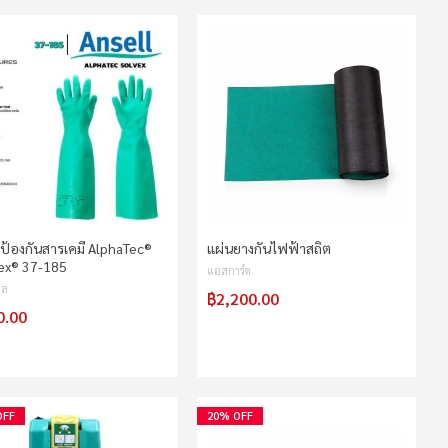
อป้องกันสารเคมี AlphaTec®
แผ่นยางกันไฟฟ้าสถิต
ex® 37-185
แอสการ์ด
ซล
฿2,200.00
0.00
OFF
20% OFF