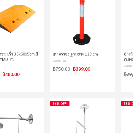
วามเร็ว 35x50x5cm สี
เสาจราจร ฐานยาง 110 cm
อ่าง
น YMD-Y1
WJH0
แอสการ์ด
แอสกา
฿750.00
฿399.00
฿480.00
฿29
36% OFF
33% 