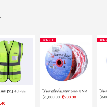
m
10% OFF
10% 
อนแสง [S1] High-Vis…
โซ่พลาสติกกั้นเขตขาว-แดง 8 MM
โซ่พ
฿1,000.00
฿900.00
฿60
140