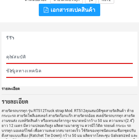
เอกสารสเปคสินค้า
รีวิว
คุณสมบัติ
ข้อมูลทางเทคนิค
รายละเอียด
รายละเอียด
สายรัดรถบรรทุก รุ่น RT512Truck strap Mod. RT512คุณสมบัติชุดสายรัดสินค้า ท้าย
กระบะรถ สายรัดโพลีเอสเทอร์ สายรัดก๊อกแก๊ก สายรัดรถอ้อย สเตย์รัดรถบรรทุก สายรัด
งานขนส่ง เบลล์รัดสินค้า หรือเทรเลอร์ลากจูง ขนาดหน้ากว้าง 50 มม ความหนา(2.4")
ยาว 12 เมตร มีความปลอดภัยสูง ผลิตตามมาตรฐาน ควรมีไว้ติด รถยนต์ กระบะ รถ
บรรทุก มอเตอร์ไซต์ เพื่อความสะดวกสบายรวดเร็ว ใช้รัดของทุกชนิดแทนเชือกชุดปรับ
ตึงสายแบบเฟือง (Ratchet Tie Down) กว้าง 50 มม ผลิตจากโลหะชุบ Galvanized และ