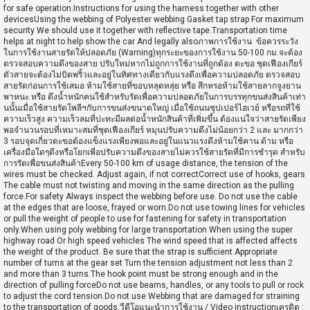
for safe operation.Instructions for using the harness together with other
devicesUsing the webbing of Polyester webbing Gasket tap strap For maximum
security We should use it together with reflective tape.Transportation time
helps at night to help show the car And legally alsoภาพการใช้งาน ข้อควรระวัง
ในการใช้งานสายรัดให้ปลอดภัย (Warning)ทุกระยะของการใช้งาน 50-100 กม.จะต้อง
ตรวจสอบความตึงของสาย ปรับใหม่หากไม่ถูกการใช้งานที่ถูกต้อง ตะขอ ชุดเฟืองเกียร์
ตัวสายจะต้องไม่บิดพริ้วและอยู่ในทิศทางเดียวกับแรงดึงเพื่อความปลอดภัย ตรวจสอบ
สายรัดก่อนการใช้เสมอ ห้ามใช้สายที่ขอบหลุดหลุ่ย หรือ สึกหรอห้ามใช้สายลากจูงยาน
พาหนะ หรือ ดึงน้ำหนักคนใช้สำหรับรัดเพื่อความปลอดภัยในการบรรทุกขนส่งสินค้าเท่า
นนั้นเมื่อใช้สายรัดโพลีฯกับการขนส่งขนาดใหญ่ เมื่อใช้ถนนซุปเปอร์ไฮเวย์ หรือรถที่ใช้
ความเร็วสูง ความเร็วลมที่ปะทะมีผลต่อน้ำหนักสินค้าที่เพิ่มขึ้น ต้องแน่ใจว่าสายรัดเพียง
พอจำนวนรอบที่เหมาะสมที่ชุดเฟืองเกียร์ หมุนปรับความตึงไม่น้อยกว่า 2 และ มากกว่า
3 รอบจุดเกี่ยวตะขอต้องแข็งแรงเพียงพอและอยู่ในแนวแรงดึงห้ามใช้คาน ด้าม หรือ
เครื่องมือใดๆดึงหรือโยกเพี่อปรับความตึงของสายไม่ควรใช้สายรัดที่มีการชำรุด สำหรับ
การรัดเพื่อขนส่งสินค้าEvery 50-100 km of usage distance, the tension of the
wires must be checked. Adjust again, if not correctCorrect use of hooks, gears
The cable must not twisting and moving in the same direction as the pulling
force.For safety Always inspect the webbing before use. Do not use the cable
at the edges that are loose, frayed or worn.Do not use towing lines for vehicles
or pull the weight of people to use for fastening for safety in transportation
only.When using poly webbing for large transportation When using the super
highway road Or high speed vehicles The wind speed that is affected affects
the weight of the product. Be sure that the strap is sufficient.Appropriate
number of turns at the gear set Turn the tension adjustment not less than 2
and more than 3 turns.The hook point must be strong enough and in the
direction of pulling forceDo not use beams, handles, or any tools to pull or rock
to adjust the cord tension.Do not use Webbing that are damaged for straining
to the transportation of goods.วีดีโอแนะนำการใช้งาน / Video instructionเครดิต :