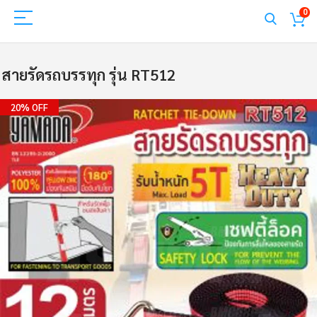
0
สายรัดรถบรรทุก รุ่น RT512
Skip
20% OFF
to
the
end
of
the
images
gallery