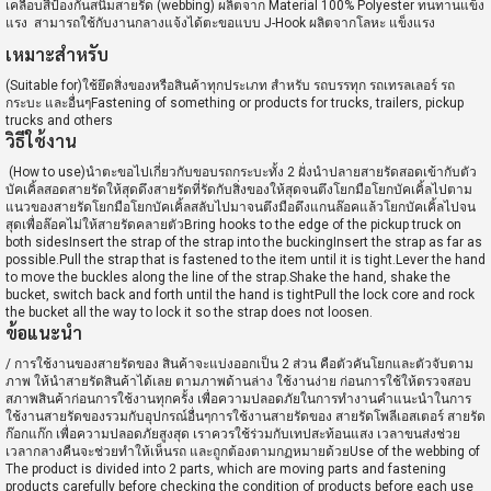
เคลือบสีป้องกันสนิมสายรัด (webbing) ผลิตจาก Material 100% Polyester ทนทานแข็ง
แรง สามารถใช้กับงานกลางแจ้งได้ตะขอแบบ J-Hook ผลิตจากโลหะ แข็งแรง
เหมาะสำหรับ
(Suitable for)ใช้ยึดสิ่งของหรือสินค้าทุกประเภท สำหรับ รถบรรทุก รถเทรลเลอร์ รถ
กระบะ และอื่นๆFastening of something or products for trucks, trailers, pickup
trucks and others
วิธีใช้งาน
(How to use)นำตะขอไปเกี่ยวกับขอบรถกระบะทั้ง 2 ฝั่งนำปลายสายรัดสอดเข้ากับตัว
บัคเคิ้ลสอดสายรัดให้สุดดึงสายรัดที่รัดกับสิ่งของให้สุดจนตึงโยกมือโยกบัคเคิ้ลไปตาม
แนวของสายรัดโยกมือโยกบัคเคิ้ลสลับไปมาจนตึงมือดึงแกนล๊อคแล้วโยกบัคเคิ้ลไปจน
สุดเพื่อล๊อคไม่ให้สายรัดคลายตัวBring hooks to the edge of the pickup truck on
both sidesInsert the strap of the strap into the buckingInsert the strap as far as
possible.Pull the strap that is fastened to the item until it is tight.Lever the hand
to move the buckles along the line of the strap.Shake the hand, shake the
bucket, switch back and forth until the hand is tightPull the lock core and rock
the bucket all the way to lock it so the strap does not loosen.
ข้อแนะนำ
/ การใช้งานของสายรัดของ สินค้าจะแบ่งออกเป็น 2 ส่วน คือตัวคันโยกและตัวจับตาม
ภาพ ให้นำสายรัดสินค้าได้เลย ตามภาพด้านล่าง ใช้งานง่าย ก่อนการใช้ให้ตรวจสอบ
สภาพสินค้าก่อนการใช้งานทุกครั้ง เพื่อความปลอดภัยในการทำงานคำแนะนำในการ
ใช้งานสายรัดของรวมกับอุปกรณ์อื่นๆการใช้งานสายรัดของ สายรัดโพลีเอสเตอร์ สายรัด
ก๊อกแก๊ก เพื่อความปลอดภัยสูงสุด เราควรใช้ร่วมกับเทปสะท้อนแสง เวลาขนส่งช่วย
เวลากลางคืนจะช่วยทำให้เห็นรถ และถูกต้องตามกฏหมายด้วยUse of the webbing of
The product is divided into 2 parts, which are moving parts and fastening
products carefully before checking the condition of products before each use