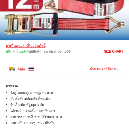
Skip
มาเป็นคนแรกที่รีวิวสินค้านี้
to
the
มีสินค้าในคลัง
รหัสสินค้า
safetrafroa-rt506
SIZE CHART
beginning
of
the
คำนวณค่าใช้จ่าย
ส่งถึง
images
gallery
ภาพรวม
วัสดุไนลอนคุณภาพสูง ทนทาน
หัวเข็มขัดเหล็กกล้า ล็อกแน่น
รับน้ำหนักได้สูงสุด 3 ตัน
ใช้งานง่าย รวดเร็ว ประหยัดเวลา
ทนทานต่อการฉีกขาด ใช้งานยาวนาน
เหมาะกับรถบรรทุก ขนส่งสินค้า