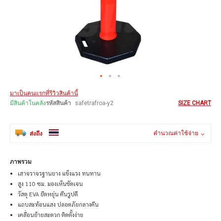
Skip
มาเป็นคนแรกที่รีวิวสินค้านี้
to
the
มีสินค้าในคลัง
รหัสสินค้า
safetrafroa-y2
SIZE CHART
beginning
of
the
คำนวณค่าใช้จ่าย
ส่งถึง
images
gallery
ภาพรวม
เสาจราจรฐานยาง แข็งแรง ทนทาน
สูง 110 ซม. มองเห็นชัดเจน
วัสดุ EVA ยืดหยุ่น คืนรูปดี
แถบสะท้อนแสง ปลอดภัยกลางคืน
เคลื่อนย้ายสะดวก ติดตั้งง่าย