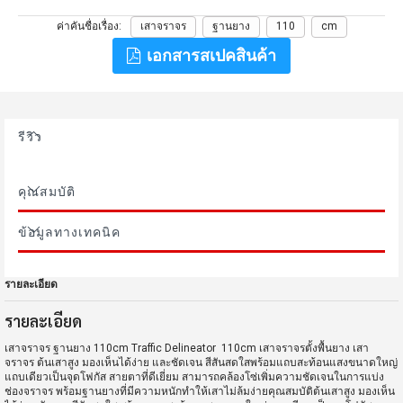
ค่าคันชื่อเรื่อง
เสาจราจร
ฐานยาง
110
cm
เอกสารสเปคสินค้า
รีวิว
คุณสมบัติ
ข้อมูลทางเทคนิค
รายละเอียด
รายละเอียด
เสาจราจร ฐานยาง 110cm Traffic Delineator 110cm เสาจราจรตั้งพื้นยาง เสา
จราจร ต้นเสาสูง มองเห็นได้ง่าย และชัดเจน สีสันสดใสพร้อมแถบสะท้อนแสงขนาดใหญ่
แถบเดียวเป็นจุดโฟกัส สายตาที่ดีเยี่ยม สามารถคล้องโซ่เพิ่มความชัดเจนในการแบ่ง
ช่องจราจร พร้อมฐานยางที่มีความหนักทำให้เสาไม่ล้มง่ายคุณสมบัติต้นเสาสูง มองเห็น