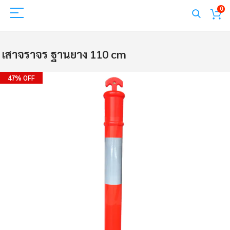
0
เสาจราจร ฐานยาง 110 cm
Skip
47% OFF
to
the
end
of
the
images
gallery