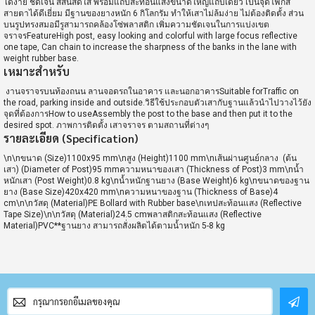
ได้ง่าย ชัดเจน สีสันสดใส พร้อมแถบสะท้อนแสงขนาดใหญ่แถบเดียว เป็นจุดโฟกัส
สายตาได้ดีเยี่ยม มีฐานของยางหนัก 6 กิโลกรัม ทำให้เสาไม่ล้มง่าย ไม่ต้องติดตั้ง ส่วน
บนรูปทรงสมอมีรูสามารถคล้องโซ่พลาสติก เพิ่มความชัดเจนในการแบ่งเขต
จราจรFeatureHigh post, easy looking and colorful with large focus reflective
one tape, Can chain to increase the sharpness of the banks in the lane with
weight rubber base.
เหมาะสำหรับ
งานจราจรบนท้องถนน ลานจอดรถในอาคาร และนอกอาคารSuitable forTraffic on
the road, parking inside and outside.วิธีใช้ประกอบตัวเสากับฐานแล้วนำไปวางไว้ยัง
จุดที่ต้องการHow to useAssembly the post to the base and then put it to the
desired spot. ภาพการติดตั้ง เสาจราจร ตามสถานที่ต่างๆ
รายละเอียด (Specification)
\n\nขนาด (Size)1100x95 mm\nสูง (Height)1100 mm\nเส้นผ่านศูนย์กลาง (ต้น
เสา) (Diameter of Post)95 mmความหนาของเสา (Thickness of Post)3 mm\nน้ำ
หนักเสา (Post Weight)0.8 kg\nน้ำหนักฐานยาง (Base Weight)6 kg\nขนาดของฐาน
ยาง (Base Size)420x420 mm\nความหนาของฐาน (Thickness of Base)4
cm\n\nวัสดุ (Material)PE Bollard with Rubber base\nเทปสะท้อนแสง (Reflective
Tape Size)\n\nวัสดุ (Material)24.5 cmพลาสติกสะท้อนแสง (Reflective
Material)PVC**ฐานยาง สามารถสั่งผลิตได้ตามน้ำหนัก 5-8 kg
สมัคร
สมาชิก