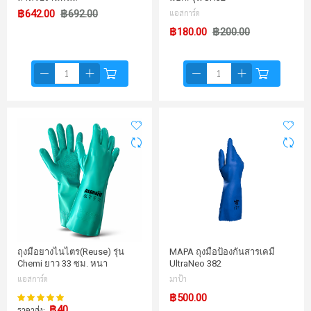
฿642.00
฿692.00
แอสการ์ด
฿180.00
฿200.00
ถุงมือยางไนไตร(Reuse) รุ่น
MAPA ถุงมือป้องกันสารเคมี
Chemi ยาว 33 ซม. หนา
UltraNeo 382
แอสการ์ด
มาป้า
98%
฿500.00
คะแนน:
฿40
ราคาส่ง