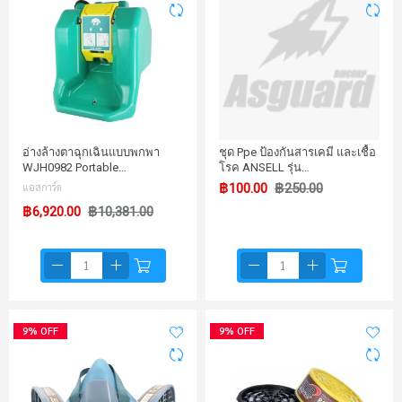
อ่างล้างตาฉุกเฉินแบบพกพา
ชุด Ppe ป้องกันสารเคมี และเชื้อ
WJH0982 Portable…
โรค ANSELL รุ่น…
แอสการ์ด
฿100.00
฿250.00
฿6,920.00
฿10,381.00
9% OFF
9% OFF