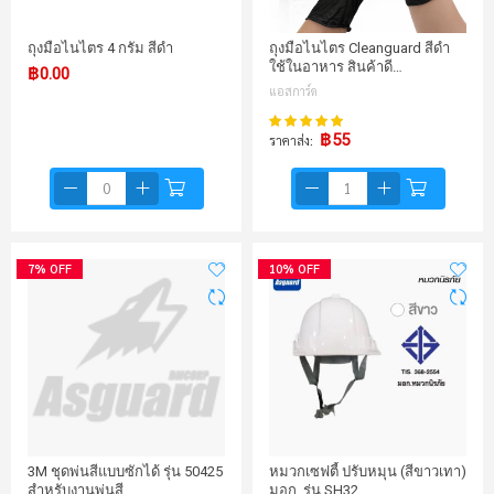
ถุงมือไนไตร 4 กรัม สีดำ
ถุงมือไนไตร Cleanguard สีดำ
ใช้ในอาหาร สินค้าดี…
฿0.00
แอสการ์ด
100%
คะแนน:
฿55
ราคาส่ง
7% OFF
10% OFF
3M ชุดพ่นสีแบบซักได้ รุ่น 50425
หมวกเซฟตี้ ปรับหมุน (สีขาวเทา)
สำหรับงานพ่นสี
มอก. รุ่น SH32