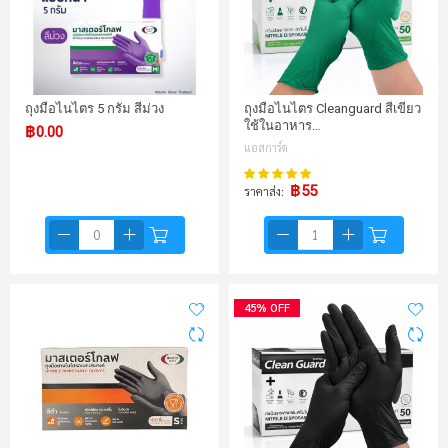
ถุงมือไนไตร 5 กรัม สีม่วง
ถุงมือไนไตร Cleanguard สีเขียว
ใช้ในอาหาร…
฿0.00
แอสการ์ด
98%
คะแนน:
฿55
ราคาส่ง
45% OFF