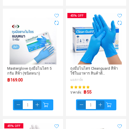
45% OFF
Masterglove ถุงมือไนไตร 5
ถุงมือไนไตร Cleanguard สีฟ้า
กรัม สีฟ้า (ชนิดหนา)
ใช้ในอาหาร สินค้าดี…
฿169.00
แอสการ์ด
100%
คะแนน:
฿55
ราคาส่ง
45% OFF