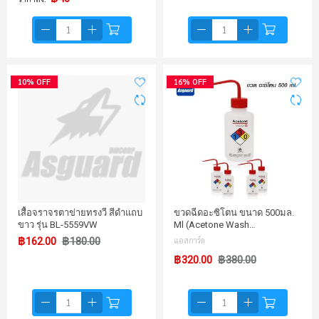
10% OFF
16% OFF
เสื้อจราจรตาข่ายทรงวี สีดำแถบ
ขวดฉีดอะซิโตน ขนาด 500มล.
ขาว รุ่น BL-5559VW
Ml (Acetone Wash…
฿162.00
฿180.00
แอสการ์ด
฿320.00
฿380.00