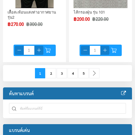
เสื้อสะท้อนแสงท่าอากาศยาน
ไส้กรองฝุ่น รุ่น 101
รุ่น2
฿200.00
฿220.00
฿270.00
฿300.00
Page
You're currently reading page
Page
Page
Page
Page
Page
ถัดไป
1
2
3
4
5
ค้นหาแบรนด์
แบรนด์เด่น