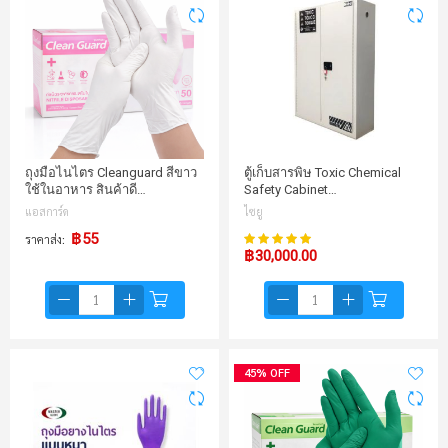
ถุงมือไนไตร Cleanguard สีขาว
ตู้เก็บสารพิษ Toxic Chemical
ใช้ในอาหาร สินค้าดี…
Safety Cabinet…
แอสการ์ด
ไซยู
100%
฿55
ราคาส่ง
คะแนน:
฿30,000.00
45% OFF