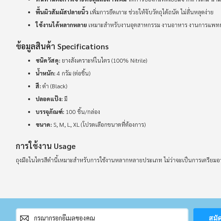
พื้นผิวสัมผัสปลายนิ้ว
เพิ่มการยึดเกาะ ช่วยให้จับวัตถุได้ถนัด ไม่ลื่นหลุดง่าย
ใช้งานได้หลากหลาย
เหมาะสำหรับงานอุตสาหกรรม งานอาหาร งานการแพทย์ 
ข้อมูลสินค้า Specifications
ชนิดวัสดุ:
ยางสังเคราะห์ไนไตร (100% Nitrile)
น้ำหนัก:
4 กรัม (ต่อชิ้น)
สี:
ดำ (Black)
ปลอดแป้ง:
มี
บรรจุภัณฑ์:
100 ชิ้น/กล่อง
ขนาด:
S, M, L, XL (โปรดเลือกขนาดที่ต้องการ)
การใช้งาน Usage
ถุงมือไนไตรสีดำนี้เหมาะสำหรับการใช้งานหลากหลายประเภท ไม่ว่าจะเป็นการเตรีย
สมัคร
สมั
สมาชิก