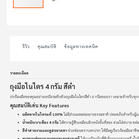
Skip
to
the
beginning
of
the
images
รีวิว
คุณสมบัติ
ข้อมูลทางเทคนิค
gallery
รายละเอียด
ถุงมือไนไตร 4 กรัม สีดำ
ปกป้องมือของคุณอย่างเหนือระดับด้วยถุงมือไนไตรสีดำ 4 กรัมของเรา เหมาะสำหรับทุก
คุณสมบัติเด่น Key Features
ผลิตจากไนไตรแท้ 100%
ไม่มีส่วนผสมของยางธรรมชาติ ปลอดภัยสำหรับผู้แพ
น้ำหนักเบาเพียง 4 กรัม
ให้ความรู้สึกเหมือนผิวหนังชั้นที่สอง สวมใส่สบาย ค
สีดำสวยงามและดูสะอาดตา
ช่วยซ่อนคราบสกปรก ให้มือดูเรียบร้อยมืออาช
ทนทานต่อการเจาะทะลุและสารเคมี
ให้การป้องกันที่ดีเยี่ยมจากสารเคมี น้ำ