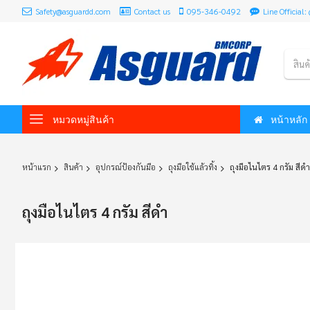
Safety@asguardd.com
Contact us
095-346-0492
Line Officia
สินค
หมวดหมู่สินค้า
หน้าหลัก
หน้าแรก
สินค้า
อุปกรณ์ป้องกันมือ
ถุงมือใช้แล้วทิ้ง
ถุงมือไนไตร 4 กรัม สีดำ
ถุงมือไนไตร 4 กรัม สีดำ
Skip
to
the
end
of