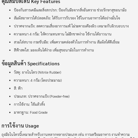
คุณสมบัติเด่น Key Features
ป้องกันสารเคมีและสิ่งสกปรก: ป้องกันมือจากสิ่งอันตราย ช่วยรักษาสุขอนามัย
สัมผัสอาหารได้ปลอดภัย: ได้รับการรับรอง ใช้ในงานอาหารได้อย่างมั่นใจ
ปราศจากแป้ง: ลดความเสี่ยงอาการแพ้ ไม่ระคายเคืองผิว เหมาะกับผิวบอบบาง
ความหนา 4 กรัม: ให้ความทนทาน ไม่ฉีกขาดง่าย ใช้งานได้ยาวนาน
สวมใส่สบาย กระชับมือ: เพิ่มความคล่องตัวในการทำงาน สัมผัสได้ดีเยี่ยม
สีฟ้าสดใส: มองเห็นได้ง่าย เพิ่มสุขอนามัยในการทำงาน
ข้อมูลสินค้า Specifications
วัสดุ: ยางไนไตร (Nitrile Rubber)
ความหนา: 4 กรัม (โดยประมาณ)
สี: ฟ้า
ประเภท: ปราศจากแป้ง (Powder-free)
การใช้งาน: ใช้แล้วทิ้ง
มาตรฐาน: Food Grade
การใช้งาน Usage
ถุงมือไนไตรนี้เหมาะสำหรับงานหลากหลายประเภท เช่น การเตรียมอาหาร งานทำความ