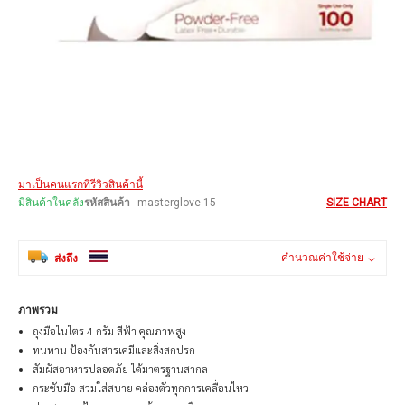
Skip
มาเป็นคนแรกที่รีวิวสินค้านี้
to
the
มีสินค้าในคลัง
รหัสสินค้า
masterglove-15
SIZE CHART
beginning
of
the
คำนวณค่าใช้จ่าย
ส่งถึง
images
gallery
ภาพรวม
ถุงมือไนไตร 4 กรัม สีฟ้า คุณภาพสูง
ทนทาน ป้องกันสารเคมีและสิ่งสกปรก
สัมผัสอาหารปลอดภัย ได้มาตรฐานสากล
กระชับมือ สวมใส่สบาย คล่องตัวทุกการเคลื่อนไหว