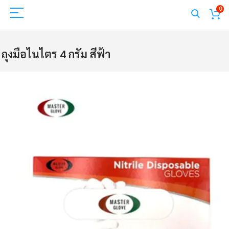
0
ถุงมือไนไตร 4 กรัม สีฟ้า
Skip
to
the
end
of
the
images
gallery