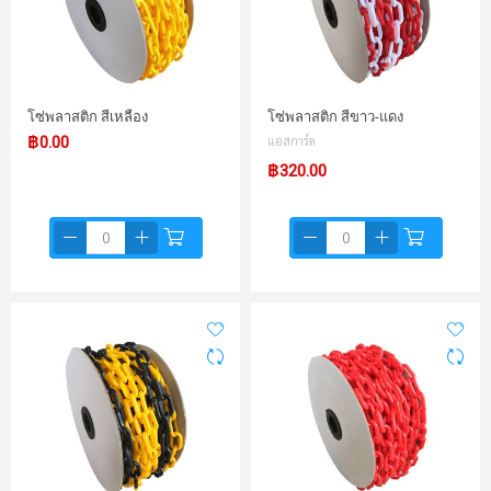
โซ่พลาสติก สีเหลือง
โซ่พลาสติก สีขาว-แดง
฿0.00
แอสการ์ด
฿320.00