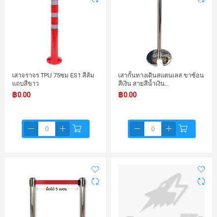
เสาจราจร TPU 75ซม ES1 สีส้ม
เสากั้นทางเดินสแตนเลส ขาซ้อน
แถบสีขาว
สีเงิน สายสีน้ำเงิน…
฿0.00
฿0.00