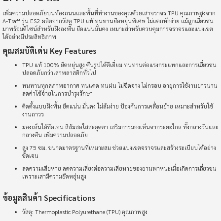
เพิ่มความปลอดภัยบนท้องถนนและพื้นที่ทำงานของคุณด้วยเสาจราจร TPU คุณภาพสูงจาก
A-Traff รุ่น ES2 ผลิตจากวัสดุ TPU แท้ ทนทานยืดหยุ่นพิเศษ ไม่แตกหักง่าย แม้ถูกเฉี่ยวชน
มาพร้อมดีไซน์สำหรับฝังลงพื้น ยึดแน่นมั่นคง เหมาะสำหรับควบคุมการจราจรและแบ่งเขต
ได้อย่างมีประสิทธิภาพ
คุณสมบัติเด่น Key Features
TPU แท้ 100% ยืดหยุ่นสูง คืนรูปได้ดีเยี่ยม ทนทานต่อแรงกระแทกและการเฉี่ยวชน
ปลอดภัยกว่าเสาพลาสติกทั่วไป
ทนทานทุกสภาพอากาศ ทนแดด ทนฝน ไม่ซีดจาง ไม่กรอบ อายุการใช้งานยาวนาน
ลดค่าใช้จ่ายในการบำรุงรักษา
ติดตั้งแบบฝังพื้น ยึดแน่น มั่นคง ไม่ล้มง่าย ป้องกันการเคลื่อนย้าย เหมาะสำหรับใช้
งานถาวร
มองเห็นได้ชัดเจน สีส้มสดใสสะดุดตา เสริมการมองเห็นจากระยะไกล ทั้งกลางวันและ
กลางคืน เพิ่มความปลอดภัย
สูง 75 ซม. ขนาดมาตรฐานที่เหมาะสม ช่วยแบ่งเขตจราจรและสร้างระเบียบได้อย่าง
ชัดเจน
ลดความเสียหาย ลดความเสี่ยงต่อความเสียหายของยานพาหนะเมื่อเกิดการเฉี่ยวชน
เพราะเสามีความยืดหยุ่นสูง
ข้อมูลสินค้า Specifications
วัสดุ: Thermoplastic Polyurethane (TPU) คุณภาพสูง