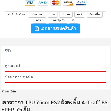
ค่าคันชื่อเรื่อง
เสาจราจร
tpu
75cm
es2
ฝังลงพื้น
a-traff
bs-epfp-75
ส้ม
เอกสารสเปคสินค้า
รีวิว
คุณสมบัติ
ข้อมูลทางเทคนิค
รายละเอียด
เสาจราจร TPU 75cm ES2 ฝังลงพื้น A-Traff BS-
EPFP-75 ส้ม