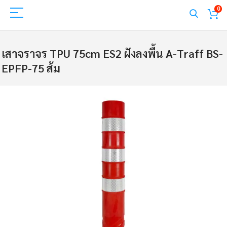
0
เสาจราจร TPU 75cm ES2 ฝังลงพื้น A-Traff BS-
EPFP-75 ส้ม
Skip
to
the
end
of
the
images
gallery