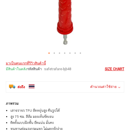
Skip
มาเป็นคนแรกที่รีวิวสินค้านี้
to
the
มีสินค้าในคลัง
รหัสสินค้า
safetrafare-bjb48
SIZE CHART
beginning
of
the
คำนวณค่าใช้จ่าย
ส่งถึง
images
gallery
ภาพรวม
เสาจราจร TPU ยืดหยุ่นสูง คืนรูปได้
สูง 75 ซม. สีส้ม มองเห็นชัดเจน
ติดตั้งแบบฝังพื้น ยึดแน่น มั่นคง
ทนทานต่อแรงกระแทก ไม่แตกหักง่าย