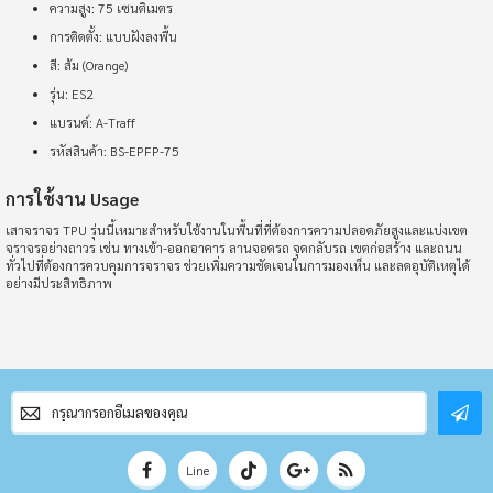
ความสูง: 75 เซนติเมตร
การติดตั้ง: แบบฝังลงพื้น
สี: ส้ม (Orange)
รุ่น: ES2
แบรนด์: A-Traff
รหัสสินค้า: BS-EPFP-75
การใช้งาน Usage
เสาจราจร TPU รุ่นนี้เหมาะสำหรับใช้งานในพื้นที่ที่ต้องการความปลอดภัยสูงและแบ่งเขต
จราจรอย่างถาวร เช่น ทางเข้า-ออกอาคาร ลานจอดรถ จุดกลับรถ เขตก่อสร้าง และถนน
ทั่วไปที่ต้องการควบคุมการจราจร ช่วยเพิ่มความชัดเจนในการมองเห็น และลดอุบัติเหตุได้
อย่างมีประสิทธิภาพ
สมัคร
สมาชิก
จดหมาย
ข่าว
Line