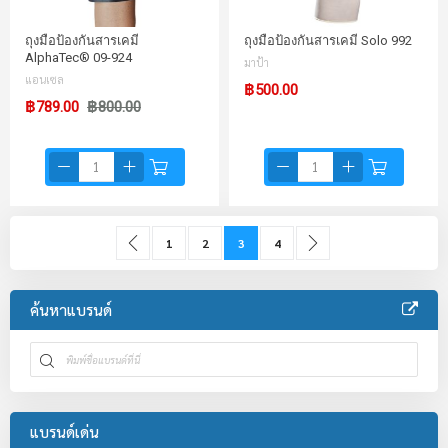
ถุงมือป้องกันสารเคมี
ถุงมือป้องกันสารเคมี Solo 992
AlphaTec® 09-924
มาป้า
แอนเซล
฿500.00
฿789.00
฿800.00
Page
Page
Previous
Page
Page
You're currently reading page
Page
Page
ถัดไป
1
2
3
4
ค้นหาแบรนด์
แบรนด์เด่น