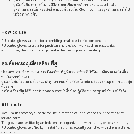
ถุงมือกันลื่น เหมาะกับงานที่มีความละเอียดและต้องการความแม่นยำ เช่น
อุตสาหกรรมอิเล็กทรอนิกส์ ยานยนต์ งานห้อง Clean room และอุตสาหกรรมทั่วไป
หรืองานพ่นสีฝุ่น
How to use
PU coated gloves suitable for assembling small electronic components
PU coated gloves suitable for precision and precision work such as electronics,
automotive, clean room and general industries or powder painting
คุณลักษณะ ถุงมือเคลือบพียู
ประเภทความเสี่ยงปานกลาง ถุงมือเคลือบพียู จึงเหมาะสำหรับใช้ในงานจักรกล แต่ไม่เสี่ยง
ต่ออันตรายร้ายแรง
ถุงมือกันลื่น ได้รับการรับรองมาตรฐานจากองค์กรอิสระ โดยมีการตรวจสอบคุณภาพ แบบสุ่ม
ตัวอย่าง
ถุงมือเคลือบพียู ได้รับการรับรองจากเจ้าหน้าที่ว่าได้ปฏิบัติตามมาตรฐานที่กำหนดไว้จริง
Attribute
Medium risk category suitable for use in mechanical applications but not at risk of
serious harm
The gloves are certified by an independent organization with quality checks randomly
PU coated gloves certified by the staff that it has actually complied with the established
standards.