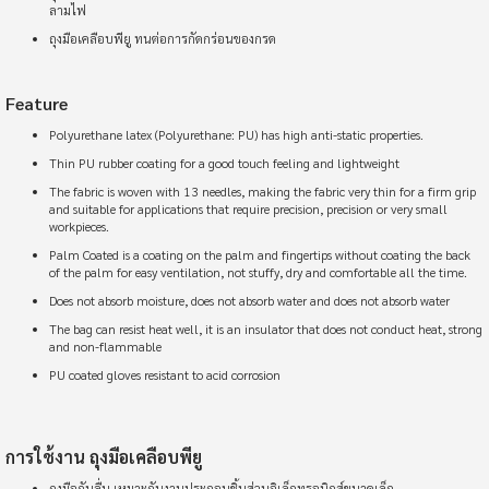
ลามไฟ
ถุงมือเคลือบพียู ทนต่อการกัดกร่อนของกรด
Feature
Polyurethane latex (Polyurethane: PU) has high anti-static properties.
Thin PU rubber coating for a good touch feeling and lightweight
The fabric is woven with 13 needles, making the fabric very thin for a firm grip
and suitable for applications that require precision, precision or very small
workpieces.
Palm Coated is a coating on the palm and fingertips without coating the back
of the palm for easy ventilation, not stuffy, dry and comfortable all the time.
Does not absorb moisture, does not absorb water and does not absorb water
The bag can resist heat well, it is an insulator that does not conduct heat, strong
and non-flammable
PU coated gloves resistant to acid corrosion
การใช้งาน ถุงมือเคลือบพียู
ถุงมือกันลื่น เหมาะกับงานประกอบชิ้นส่วนอิเล็กทรอนิกส์ขนาดเล็ก