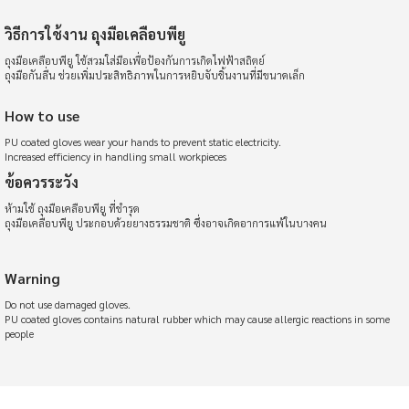
วิธีการใช้งาน ถุงมือเคลือบพียู
ถุงมือเคลือบพียู ใช้สวมใส่มือเพื่อป้องกันการเกิดไฟฟ้าสถิตย์
ถุงมือกันลื่น ช่วยเพิ่มประสิทธิภาพในการหยิบจับชิ้นงานที่มีขนาดเล็ก
How to use
PU coated gloves wear your hands to prevent static electricity.
Increased efficiency in handling small workpieces
ข้อควรระวัง
ห้ามใช้ ถุงมือเคลือบพียู ที่ชำรุด
ถุงมือเคลือบพียู ประกอบด้วยยางธรรมชาติ ซึ่งอาจเกิดอาการแพ้ในบางคน
Warning
Do not use damaged gloves.
PU coated gloves contains natural rubber which may cause allergic reactions in some
people