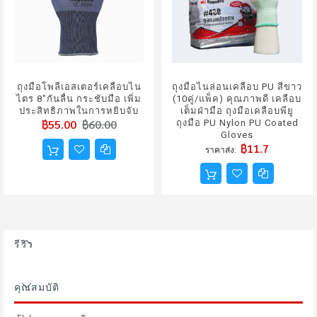
ถุงมือโพลีเอสเตอร์เคลือบไน
ถุงมือไนล่อนเคลือบ PU สีขาว
ไตร 8"กันลื่น กระชับมือ เพิ่ม
(10คู่/แพ็ค) คุณภาพดี เคลือบ
ประสิทธิภาพในการหยิบจับ
เต็มฝ่ามือ ถุงมือเคลือบพียู
฿55.00
฿60.00
ถุงมือ PU Nylon PU Coated
Gloves
฿11.7
ราคาส่ง
รีวิว
คุณสมบัติ