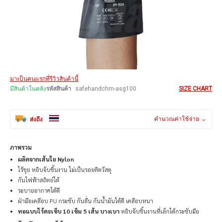
Skip
มาเป็นคนแรกที่รีวิวสินค้านี้
to
the
มีสินค้าในคลัง
รหัสสินค้า
safehandchm-asg100
SIZE CHART
beginning
of
the
คำนวณค่าใช้จ่าย
ส่งถึง
images
gallery
ภาพรวม
ผลิตจากเส้นใย Nylon
ไร้ขุย หยิบจับชิ้นงาน ไม่เป็นรอยติดวัสดุ
กันไฟฟ้าสถิตย์ได้
ระบายอากาศได้ดี
ฝ่ามือเคลือบ PU กระชับ กันลื่น กันน้ำมันได้ดี เคลือบหนา
ทอแบบไร้ตะเข็บ 10 เข็ม 5 เส้น
บางเบา
หยิบจับชิ้นงานที่เล็กได้กระชับมือ