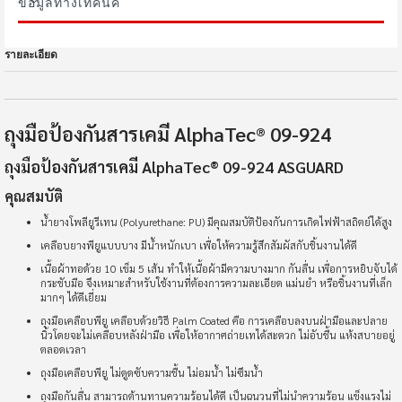
ข้อมูลทางเทคนิค
รายละเอียด
ถุงมือป้องกันสารเคมี AlphaTec® 09-924
ถุงมือป้องกันสารเคมี AlphaTec® 09-924 ASGUARD
คุณสมบัติ
น้ำยางโพลียูรีเทน (Polyurethane: PU) มีคุณสมบัติป้องกันการเกิดไฟฟ้าสถิตย์ได้สูง
เคลือบยางพียูแบบบาง มีน้ำหนักเบา เพื่อให้ความรู้สึกสัมผัสกับชิ้นงานได้ดี
เนื้อผ้าทอด้วย 10 เข็ม 5 เส้น ทำให้เนื้อผ้ามีความบางมาก กันลื่น เพื่อการหยิบจับได้
กระชับมือ จึงเหมาะสำหรับใช้งานที่ต้องการความละเอียด แม่นยำ หรือชิ้นงานที่เล็ก
มากๆ ได้ดีเยี่ยม
ถุงมือเคลือบพียู เคลือบด้วยวิธี Palm Coated คือ การเคลือบลงบนฝ่ามือและปลาย
นิ้วโดยจะไม่เคลือบหลังฝ่ามือ เพื่อให้อากาศถ่ายเทได้สะดวก ไม่อับชื้น แห้งสบายอยู่
ตลอดเวลา
ถุงมือเคลือบพียู ไม่ดูดซับความชื้น ไม่อมน้ำ ไม่ซึมน้ำ
ถุงมือกันลื่น สามารถต้านทานความร้อนได้ดี เป็นฉนวนที่ไม่นำความร้อน แข็งแรงไม่