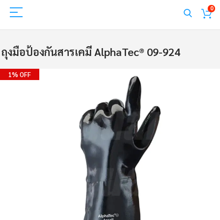
0
ถุงมือป้องกันสารเคมี AlphaTec® 09-924
Skip
1% OFF
to
the
end
of
the
images
gallery