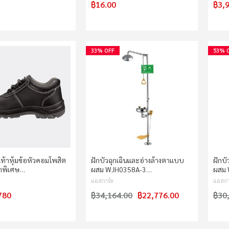
฿16.00
฿3,
33% OFF
53% 
เท้าหุ้มข้อหัวคอมโพสิต
ฝักบัวฉุกเฉินและอ่างล้างตาแบบ
ฝักบ
บาพิเศษ…
ผสม WJH0358A-3…
ผสม
แอสการ์ด
แอสกา
780
฿34,164.00
฿22,776.00
฿30