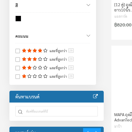
อุปกรณ์ป้องกันระบบทางเดินหายใจ
10
[12 คู่] ถุ
สี
เสื้อจราจร/เสื้อกันฝน/ชุดหมี
4
ยาว10นิ้ว
เสื้อกั๊กสะท้อนแสง
แอสการ์ด
1
ชุดหมีช่าง
฿820.00
1
ชุดป้องกันร่างกาย
3
คะแนน
ขวดใส่สารเคมี
4
อ่างล้างตาฉุกเฉิน/ฝักบัวฉุกเฉิน
17
และที่สูงกว่า
26
อะไหล่อ่างล้างตา
1
และที่สูงกว่า
26
อ่างล้างตาฉุกเฉิน
16
อุปกรณ์ป้องกันตก
และที่สูงกว่า
1
26
งานจราจร
23
และที่สูงกว่า
26
อุปกรณ์งานจราจร
13
อุปกรณ์กั้นพื้นที่
7
ค้นหาแบรนด์
เทปสะท้อนแสง
3
งานปฐมพยาบาล
6
อุปกรณ์โรงงาน
4
MAPA ถุงม
AdvanTec
มาป้า