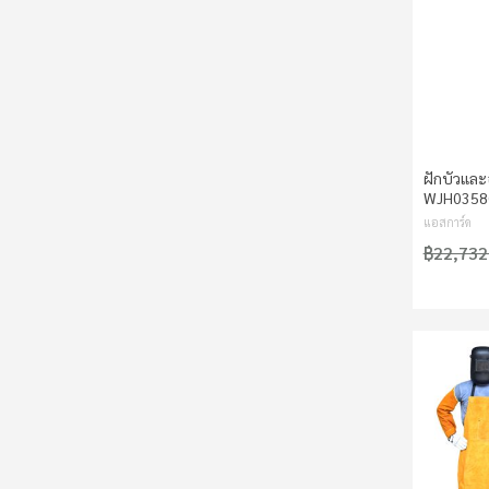
ฝักบัวและ
WJH0358
แอสการ์ด
฿22,732