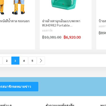
หนังสีน้ำตาล ของนอก
อ่างล้างตาฉุกเฉินแบบพกพา
ป้าย
WJH0982 Portable…
แอสกา
แอสการ์ด
฿89
฿10,381.00
฿6,920.00
e
ious
age
Page
You're currently reading page
Page
Page
Page
ถัดไป
2
3
4
5
ครสมาชิกจดหมายข่าว
ยต่าง ๆ
คำถามและข้อสงสัย
หมว