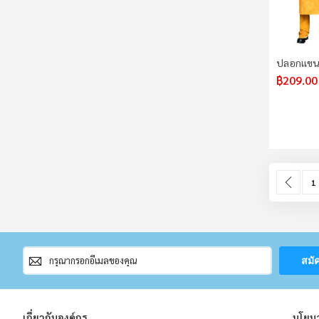
ปลอกเเขน
฿209.00
Page
Pag
Prev
P
1
สมัคร
สมั
สมาชิก
จดหมาย
ข่าว
เกี่ยวกับองค์กร
นโยบา