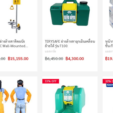
อ่างล้างตาติดผนัง
TERYSAFE อ่างล้างตาฉุกเฉินเคลื่อน
หน้า
C Wall-Mounted…
ย้ายได้ รุ่น T100
ชั้น ก
แอสการ์ด
แอสกา
.00
฿15,155.00
฿6,450.00
฿4,300.00
฿19
33% OFF
20% 