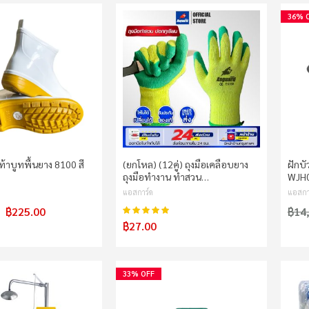
36% 
เท้าบูทพื้นยาง 8100 สี
(ยกโหล) (12คู่) ถุงมือเคลือบยาง
ฝักบั
ถุงมือทำงาน ทำสวน…
WJH
แอสการ์ด
แอสกา
฿225.00
฿14
98%
คะแนน:
฿27.00
33% OFF