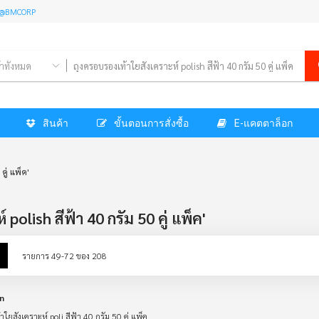
l: @BMCORP
้าทั้งหมด
สินค้า
ขั้นตอนการสั่งซื้อ
E-แคตตาล็อก
คู่ แพ็ค'
olish สีฟ้า 40 กรัม 50 คู่ แพ็ค'
w
List
รายการ
49
-
72
ของ
208
n
ใยสังเคราะห์ poli สีฟ้า 40 กรัม 50 คู่ แพ็ค