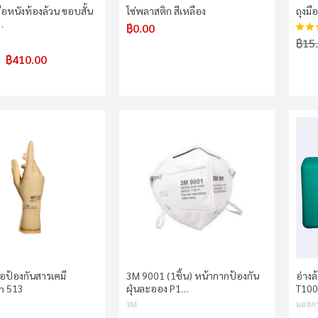
งมือหนังท้องล้วน ขอบสั้น
โซ่พลาสติก สีเหลือง
ถุงมื
…
฿0.00
คะแน
฿15
฿410.00
ือป้องกันสารเคมี
3M 9001 (1ชิ้น) หน้ากากป้องกัน
อ่างล
h 513
ฝุ่นละออง P1…
T100
3M
แอสกา