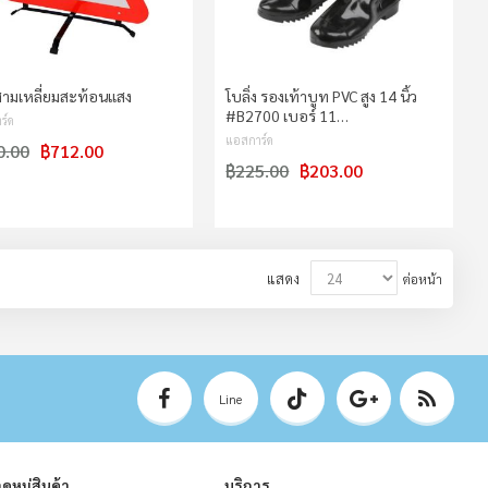
สามเหลี่ยมสะท้อนแสง
โบลิ่ง รองเท้าบูท PVC สูง 14 นิ้ว
#B2700 เบอร์ 11…
ร์ด
แอสการ์ด
0.00
฿712.00
฿225.00
฿203.00
แสดง
ต่อหน้า
Line
ดหมู่สินค้า
บริการ