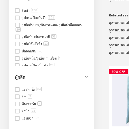
สินค้า
208
Related sea
อุปกรณ์ป้องกันมือ
101
ถุงครอบรองเท้า
ถุงมือกันบาด/กันกระแทก/ถุงมือผ้าค๊อตตอน
ถุงครอบรองเท้า
26
ถุงมือป้องกันสารเคมี
51
ถุงครอบรองเท้า
ถุงมือใช้แล้วทิ้ง
13
ถุงครอบรองเท้า
ปลอกแขน
1
ถุงครอบรองเท้
ถุงมือหนัง/ถุงมืองานเชื่อม
10
อุปกรณ์ป้องกันเท้า
24
50% OFF
รองเท้าเซฟตี้
17
ผู้ผลิต
รองเท้าบูทยางหัวเหล็ก
6
รองเท้าผ้าใบเซฟตี้
4
แอสการ์ด
84
แผ่นรองเท้า
1
3M
5
อุปกรณ์คลีนรูม
10
ซันสตอร์ม
4
อุปกรณ์ป้องกันศีรษะ/ใบหน้า/หู
14
มาป้า
23
อุปกรณ์ป้องกันศีรษะ
1
แอนเซล
22
อุปกรณ์ป้องกันใบหน้าและดวงตา
3