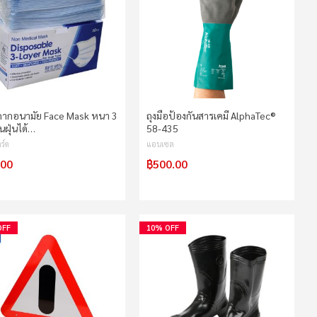
กากอนามัย Face Mask หนา 3
ถุงมือป้องกันสารเคมี AlphaTec®
ันฝุ่นได้…
58-435
ร์ด
แอนเซล
.00
฿500.00
OFF
10% OFF