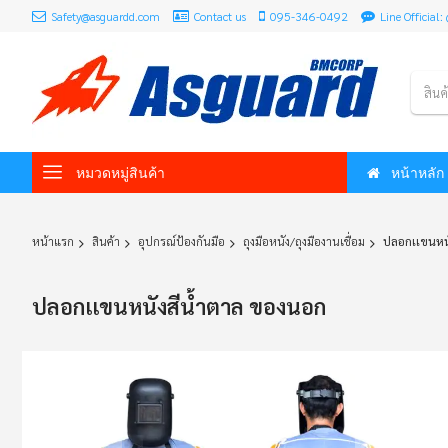
Safety@asguardd.com
Contact us
095-346-0492
Line Officia
สินค
หมวดหมู่สินค้า
หน้าหลัก
หน้าแรก
สินค้า
อุปกรณ์ป้องกันมือ
ถุงมือหนัง/ถุงมืองานเชื่อม
ปลอกเเขนหน
ปลอกเเขนหนังสีน้ำตาล ของนอก
Skip
to
the
end
of