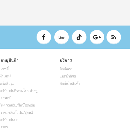
Line
ดหมู่สินค้า
บริการ
อเซฟตี้
ติดต่อเรา
ท้าเซฟตี้
แนะนำติชม
รณ์คลีนรูม
ติดต่อรับสินค้า
รณ์ป้องกันศีรษะ/ใบหน้า/หู
็บสารเคมี
้างตาฉุกเฉิน/ฝักบัวฉุกเฉิน
อจราจร/เสื้อกันฝน/ชุดหมี
รณ์ป้องกันตก
จราจร