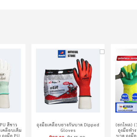
 PU สีขาว
ถุงมือเคลือบยางกันบาด Dipped
(ยกโหล) (1
 เคลือบเต็ม
Gloves
ถุงมือทำง
ู ถุงมือ PU
บาด ถุงมื