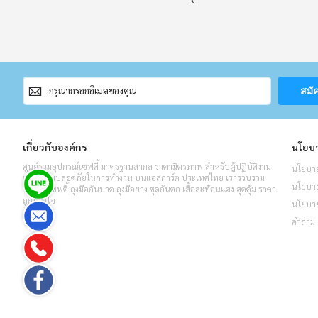
สมัคร
สมั
สมาชิก
จดหมาย
ข่าว
เกี่ยวกับองค์กร
นโยบา
ศูนย์รวมอุปกรณ์เซฟตี้ มาตรฐานสากล ราคามิตรภาพ สำหรับผู้ปฏิบัติงาน
นโยบาย
เพื่อความปลอดภัยในการทำงาน บนแอสการ์ด ประเทศไทย เรารวบรวม
นโยบายค
รองเท้าเซฟตี้ ถุงมือกันบาด ถุงมือยาง ชุดกันตก เสื้อสะท้อนแสง สุดคุ้ม ราคา
ถูกโดนใจ
นโยบาย
คำถาม 