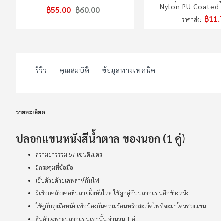
Nylon PU Coated
฿55.00
฿60.00
฿11.
ราคาส่ง
รีวิว
คุณสมบัติ
ข้อมูลทางเทคนิค
รายละเอียด
ปลอกแขนหนังสีน้ำตาล ของนอก (1 คู่)
ความยาวรวม 57 เซนติเมตร
มีกระดุมที่ข้อมือ
เย็บด้วยด้ายเคฟล่าห์กันไฟ
มีเชือกคล้องคอที่ปลายฝั่งหัวไหล่ ใช้ผูกคู่กับปลอกแขนอีกข้างหนึ่ง
ใช้คู่กับถุงมือหนัง เพื่อป้องกันความร้อนหรือสะเก็ดไฟที่จะมาโดนช่วงแขน
สินค้าเฉพาะปลอกแขนเท่านั้น จำนวน 1 คู่