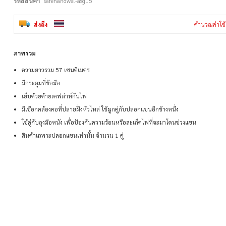
รหัสสินค้า
safehandwel-asg15
ส่งถึง
คำนวณค่าใช้
ภาพรวม
ความยาวรวม 57 เซนติเมตร
มีกระดุมที่ข้อมือ
เย็บด้วยด้ายเคฟล่าห์กันไฟ
มีเชือกคล้องคอที่ปลายฝั่งหัวไหล่ ใช้ผูกคู่กับปลอกแขนอีกข้างหนึ่ง
ใช้คู่กับถุงมือหนัง เพื่อป้องกันความร้อนหรือสะเก็ดไฟที่จะมาโดนช่วงแขน
สินค้าเฉพาะปลอกแขนเท่านั้น จำนวน 1 คู่