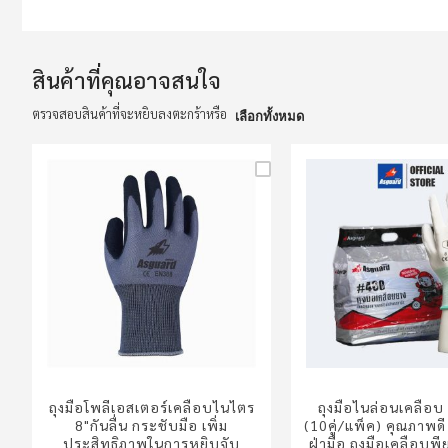
to
the
beginning
of
the
สินค้าที่คุณอาจสนใจ
images
gallery
ตรวจสอบสินค้าที่จะหยิบลงตะกร้าหรือ
เลือกทั้งหมด
ถุงมือโพลีเอสเตอร์เคลือบไนไตร
ถุงมือไนล่อนเคลือบ
8"กันลื่น กระชับมือ เพิ่ม
(10คู่/แพ็ค) คุณภาพดี
ประสิทธิภาพในการหยิบจับ
ฝ่ามือ ถุงมือเคลือบพีย