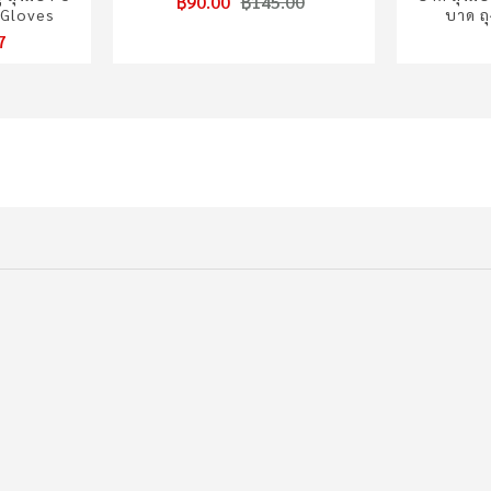
฿90.00
฿145.00
 Gloves
บาด ถุ
7