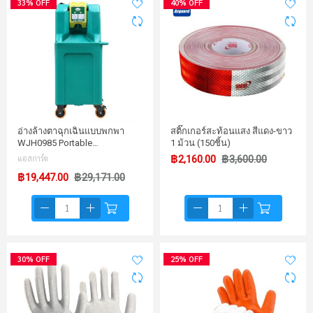
33% OFF
40% OFF
อ่างล้างตาฉุกเฉินแบบพกพา
สติ๊กเกอร์สะท้อนแสง สีแดง-ขาว
WJH0985 Portable…
1 ม้วน (150ชิ้น)
แอสการ์ด
฿2,160.00
฿3,600.00
฿19,447.00
฿29,171.00
30% OFF
25% OFF