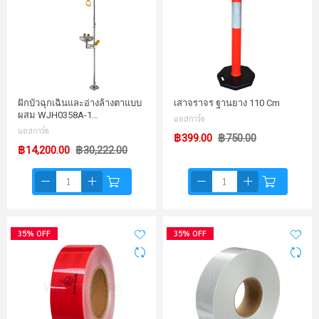
ฝักบัวฉุกเฉินและอ่างล้างตาแบบ
เสาจราจร ฐานยาง 110 Cm
ผสม WJH0358A-1…
แอสการ์ด
แอสการ์ด
฿399.00
฿750.00
฿14,200.00
฿30,222.00
35% OFF
35% OFF