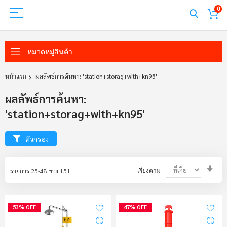
0
หมวดหมู่สินค้า
หน้าแรก
ผลลัพธ์การค้นหา: 'station+storag+with+kn95'
ผลลัพธ์การค้นหา:
'station+storag+with+kn95'
ตัวกรอง
Set
รายการ
25
-
48
ของ
151
เรียงตาม
Asc
Dir
53% OFF
47% OFF