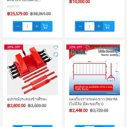
฿10,000.00
แอสการ์ด
฿25,579.00
฿38,369.00
20% OFF
10% OFF
อุปกรณ์ประคองข้างศีรษะ
แผงกั้นจราจรแดง-ขาว 2Mx1M
(ไม่มีล้อ มีตะขอเกี่ยว)
฿2,800.00
฿3,500.00
฿2,448.00
฿2,720.00