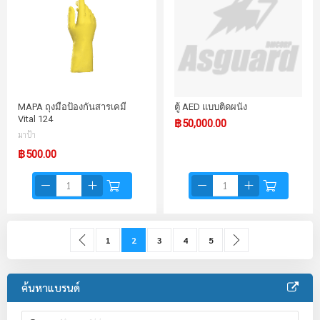
MAPA ถุงมือป้องกันสารเคมี
ตู้ AED แบบติดผนัง
Vital 124
฿50,000.00
มาป้า
฿500.00
Page
Page
Previous
Page
You're currently reading page
Page
Page
Page
Page
ถัดไป
1
2
3
4
5
ค้นหาแบรนด์