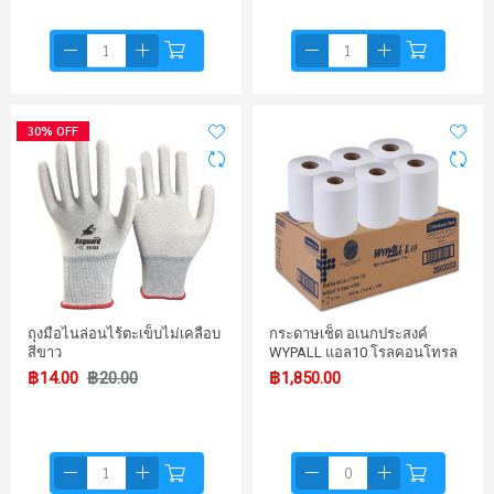
30% OFF
ถุงมือไนล่อนไร้ตะเข็บไม่เคลือบ
กระดาษเช็ด อเนกประสงค์
สีขาว
WYPALL แอล10 โรลคอนโทรล
฿14.00
฿20.00
฿1,850.00