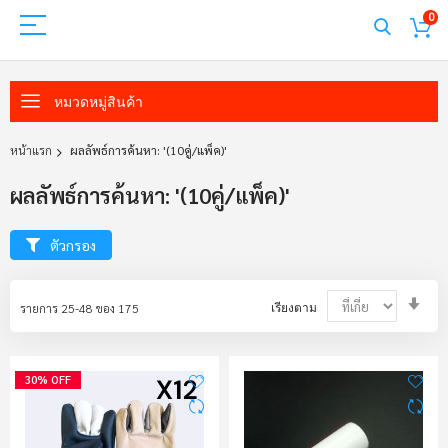
0
หมวดหมู่สินค้า
หน้าแรก
ผลลัพธ์การค้นหา: '(10คู่/แพ็ค)'
ผลลัพธ์การค้นหา: '(10คู่/แพ็ค)'
ตัวกรอง
Set
รายการ
25
-
48
ของ
175
เรียงตาม
Asc
Dir
30% OFF