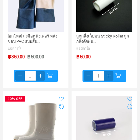
[ยกโหล] ถุงมือหนังเฟอร์ หลัง
ลูกกลิ้งเก็บขน Sticky Roller ลูก
ขอบ PVC แบบสั้น…
กลิ้งดักฝุ่น…
แอสการ์ด
แอสการ์ด
฿350.00
฿500.00
฿50.00
10% OFF