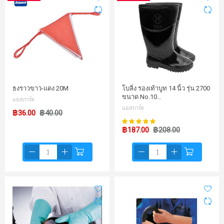
ธงราวขาว-แดง 20M
โบลิ่ง รองเท้าบูท 14 นิ้ว รุ่น 2700
ขนาด No.10…
แอสการ์ด
แอสการ์ด
฿36.00
฿40.00
99%
คะแนน:
฿187.00
฿208.00