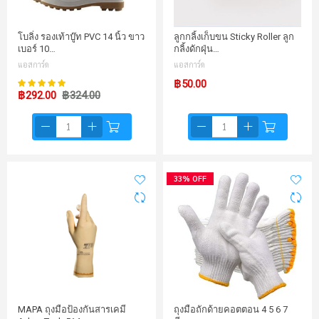
โบลิ่ง รองเท้าบู๊ท PVC 14 นิ้ว ขาว
ลูกกลิ้งเก็บขน Sticky Roller ลูก
เบอร์ 10…
กลิ้งดักฝุ่น…
แอสการ์ด
แอสการ์ด
99%
฿50.00
คะแนน:
฿292.00
฿324.00
33% OFF
MAPA ถุงมือป้องกันสารเคมี
ถุงมือถักด้ายคอตตอน 4 5 6 7