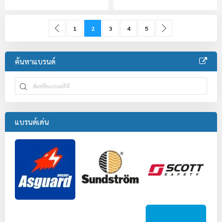
Page
Page
Previous
Page
You're currently reading page
Page
Page
Page
Page
ถัดไป
1
2
3
4
5
ค้นหาแบรนด์
แบรนด์เด่น