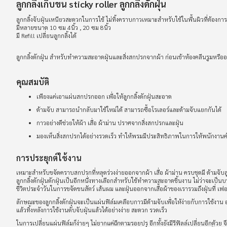
ลูกกลิ้งเก็บขน sticky roller ลูกกลิ้งดักฝุ่น
ลูกกลิ้งจับฝุ่นเหนียวสะดวกในการใช้ ไม่ทิ้งคราบกาวเหมาะสำหรับใช้ในพื้นผิวที่ต้อง
มีหลายขนาด 10 ซม 4นิ้ว , 20 ซม 8นิ้ว
มี Refill เปลี่ยนลูกกลิ้งได้
ลูกกลิ้งดักฝุ่น สำหรับทำความสะอาดฝุ่นและสิ่งสกปรกจากผ้า ก่อนเข้าห้องคลีนรูมหรือ
คุณสมบัติ
เพียงแค่เอาแผ่นสกปรกออก เพื่อให้ลูกกลิ้งดักฝุ่นสะอาด
ด้ามจับ สามารถนำกลับมาใช้ใหม่ได้ สามารถซื้อโรเลอร์และด้ามจับแยกกันได้
กาวอย่างดีช่วยให้ผ้า เสื่อ ผ้าม่าน ปราศจากสิ่งสกปรกและฝุ่น
มองเห็นสิ่งสกปรกได้อย่างรวดเร็ว ทำให้พรมมีประสิทธิภาพในการให้พนักงานคำ
การประยุกต์ใช้งาน
เหมาะสำหรับขจัดคราบสกปรกที่หลุดร่วงง่ายออกจากผ้า เสื่อ ผ้าม่าน ครบชุดมี ด้ามจับลูก
ลูกกลิ้งดักฝุ่นดักฝุ่นเป็นอีกหนึ่งทางเลือกสำหรับใช้ทำความสะอาดชิ้นงาน ไม่ว่าจะเป็
ชีวิตประจำวันในการขจัดขนสัตว์ เส้นผม และฝุ่นออกจากเสื้อผ้าของเรารวมถึงฝุ่นที่ เฟ
ลักษณะของลูกกลิ้งดักฝุ่นจะเป็นแผ่นฟิล์มเคลือบกาวมีด้ามจับเพื่อให้ง่ายกับการใช้งา
แล้วทิ้งหลังการใช้งานดับจับฝุ่นแล้วได้อย่างง่าย สะดวก รวดเร็ว
ในการเปลี่ยนแผ่นฟิล์มก็ง่ายๆ ไม่ยากแค่ฉีกตามรอยปรุ อีกทั้งยังมีรีฟิลล์เปลี่ยนอีกด้