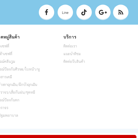
Line
ดหมู่สินค้า
บริการ
อเซฟตี้
ติดต่อเรา
ท้าเซฟตี้
แนะนำติชม
รณ์คลีนรูม
ติดต่อรับสินค้า
รณ์ป้องกันศีรษะ/ใบหน้า/หู
็บสารเคมี
้างตาฉุกเฉิน/ฝักบัวฉุกเฉิน
อจราจร/เสื้อกันฝน/ชุดหมี
รณ์ป้องกันตก
จราจร
ปฐมพยาบาล