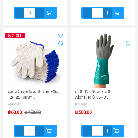
60% OFF
ถุงมือผ้า ถุงมือทอผ้าฝ้าย 6ขีด
ถุงมือป้องกันสารเคมี
12คู่ อย่างหนา…
AlphaTec® 58-435
แอสการ์ด
แอนเซล
฿60.00
฿150.00
฿500.00