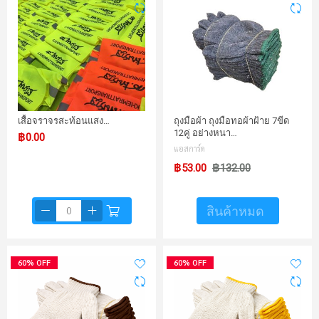
เสื้อจราจรสะท้อนแสง…
ถุงมือผ้า ถุงมือทอผ้าฝ้าย 7ขีด
12คู่ อย่างหนา…
฿0.00
แอสการ์ด
฿53.00
฿132.00
สินค้าหมด
60% OFF
60% OFF