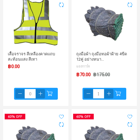
เสื้อจราจร สีเหลืองคาดแถบ
ถุงมือผ้า ถุงมือทอผ้าฝ้าย 4ขีด
สะท้อนแสง สีเทา
12คู่ อย่างหนา…
฿0.00
แอสการ์ด
฿70.00
฿175.00
60% OFF
60% OFF