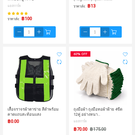
แอสการ์ด
฿13
ราคาส่ง
100%
คะแนน:
฿100
ราคาส่ง
60% OFF
เสื้อจราจรผ้าตาข่าย สีดำพร้อม
ถุงมือผ้า ถุงมือทอผ้าฝ้าย 4ขีด
คาดแถบสะท้อนแสง
12คู่ อย่างหนา…
฿0.00
แอสการ์ด
฿70.00
฿175.00