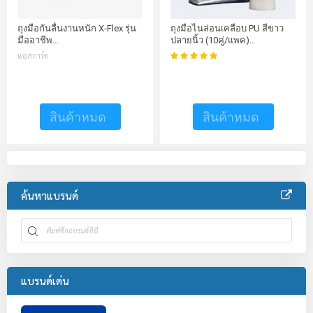
ถุงมือกันลื่นงานหนัก X-Flex รุ่น
ถุงมือไนล่อนเคลือบ PU สีขาว
มืออาชีพ…
ปลายนิ้ว (10คู่/แพค)…
99%
แอสการ์ด
คะแนน:
สินค้าหมด
สินค้าหมด
ค้นหาแบรนด์
แบรนด์เด่น