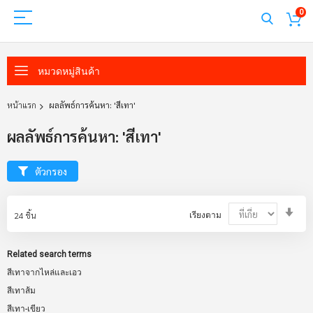
0
หมวดหมู่สินค้า
หน้าแรก
ผลลัพธ์การค้นหา: 'สีเทา'
ผลลัพธ์การค้นหา: 'สีเทา'
ตัวกรอง
Set
24
ชิ้น
เรียงตาม
Asc
Dir
Related search terms
สีเทาจากไหล่และเอว
สีเทาส้ม
สีเทา-เขียว