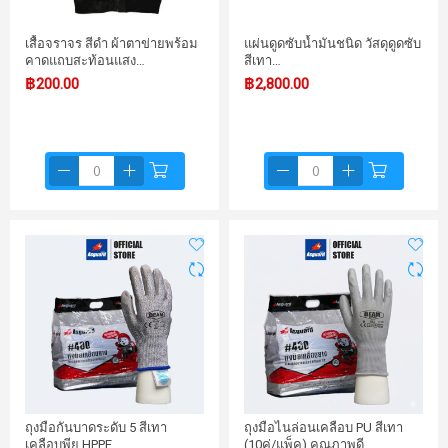
เสื้อจราจร สีดำ ผ้าตาข่ายพร้อม
แผ่นดูดซับน้ำมันชนิด วัสดุดูดซับ
คาดแถบสะท้อนแสง…
สีเทา…
฿200.00
฿2,800.00
ถุงมือกันบาดระดับ 5 สีเทา
ถุงมือไนล่อนเคลือบ PU สีเทา
เคลือบพียู HPPE
(10คู่/แพ็ค) คุณภาพดี…