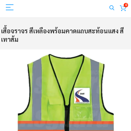
0
เสื้อจราจร สีเหลืองพร้อมคาดแถบสะท้อนแสง สี
เทาส้ม
Skip
to
the
end
of
the
images
gallery