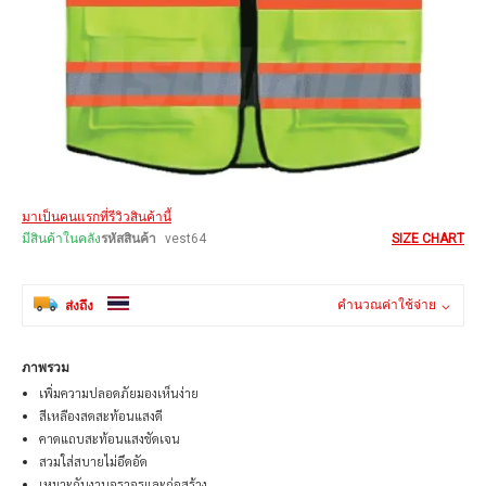
Skip
มาเป็นคนแรกที่รีวิวสินค้านี้
to
the
มีสินค้าในคลัง
รหัสสินค้า
vest64
SIZE CHART
beginning
of
the
คำนวณค่าใช้จ่าย
ส่งถึง
images
gallery
ภาพรวม
เพิ่มความปลอดภัยมองเห็นง่าย
สีเหลืองสดสะท้อนแสงดี
คาดแถบสะท้อนแสงชัดเจน
สวมใส่สบายไม่อึดอัด
เหมาะกับงานจราจรและก่อสร้าง