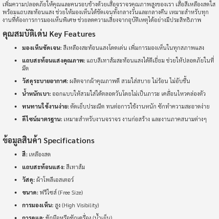
เพิ่มความปลอดภัยให้คุณและคนรอบข้างด้วยเสื้อจราจรคุณภาพสูงของเรา เสื้อสีเหลืองสดใส
พร้อมแถบสะท้อนแสง ช่วยให้มองเห็นได้ชัดเจนทั้งกลางวันและกลางคืน เหมาะสำหรับทุก
งานที่ต้องการการมองเห็นพิเศษ ช่วยลดความเสี่ยงจากอุบัติเหตุได้อย่างมีประสิทธิภาพ
คุณสมบัติเด่น Key Features
มองเห็นชัดเจน:
สีเหลืองสะท้อนแสงโดดเด่น เพิ่มการมองเห็นในทุกสภาพแสง
แถบสะท้อนแสงคุณภาพ:
แถบสีเทาส้มสะท้อนแสงได้ดีเยี่ยม ช่วยให้ปลอดภัยในที่
มืด
วัสดุระบายอากาศ:
ผลิตจากผ้าคุณภาพดี สวมใส่สบาย ไม่ร้อน ไม่อับชื้น
น้ำหนักเบา:
ออกแบบให้สวมใส่ได้ตลอดวันโดยไม่เป็นภาระ เคลื่อนไหวคล่องตัว
ทนทานใช้งานง่าย:
ตัดเย็บประณีต ทนต่อการใช้งานหนัก ซักทำความสะอาดง่าย
ดีไซน์มาตรฐาน:
เหมาะสำหรับงานจราจร งานก่อสร้าง และงานภาคสนามต่างๆ
ข้อมูลสินค้า Specifications
สี:
เหลืองสด
แถบสะท้อนแสง:
สีเทาส้ม
วัสดุ:
ผ้าโพลีเอสเตอร์
ขนาด:
ฟรีไซส์ (Free Size)
การมองเห็น:
สูง (High Visibility)
การดูแล:
ซักมือหรือซักเครื่อง (น้ำเย็น)