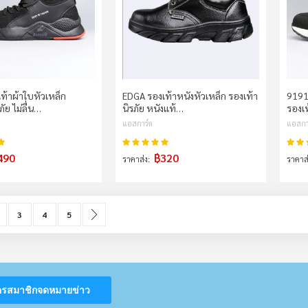
ท้าผ้าใบหัวเหล็ก
EDGA รองเท้าหนังหัวเหล็ก รองเท้า
9191 
ัย ไม่ลื่น…
นิรภัย หนังแท้…
รองเท
แอสการ์ด
แอสกา
100%
98%
คะแนน:
คะแน
490
฿320
ราคาส่ง
ราคาส
urrently reading page
age
Page
Page
Page
Page
ถัดไป
3
4
5
ครสมาชิกจดหมายข่าว