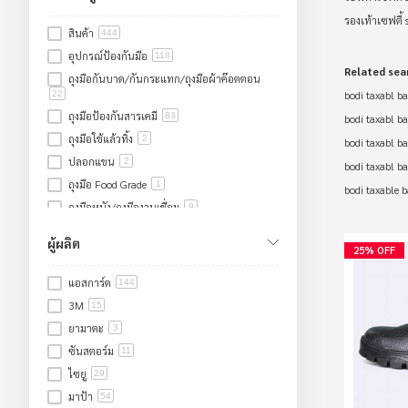
รองเท้าเซฟตี้ s
สินค้า
444
อุปกรณ์ป้องกันมือ
118
Related sea
ถุงมือกันบาด/กันกระแทก/ถุงมือผ้าค๊อตตอน
bodi taxabl b
22
ถุงมือป้องกันสารเคมี
83
bodi taxabl b
ถุงมือใช้แล้วทิ้ง
2
bodi taxabl b
ปลอกแขน
2
bodi taxabl ba
ถุงมือ Food Grade
1
bodi taxable 
ถุงมือหนัง/ถุงมืองานเชื่อม
9
ถุงมือกันไฟฟ้า
1
ผู้ผลิต
25% OFF
อุปกรณ์ป้องกันเท้า
55
รองเท้าเซฟตี้
33
แอสการ์ด
144
รองเท้าบูทยางหัวเหล็ก
20
3M
15
รองเท้าผ้าใบเซฟตี้
18
ยามาดะ
3
แผ่นรองเท้า
2
ซันสตอร์ม
11
อุปกรณ์คลีนรูม
12
ไซยู
29
อุปกรณ์ป้องกันศีรษะ/ใบหน้า/หู
72
มาป้า
54