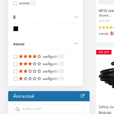
อุปกรณ์ป้องกันศีรษะ
8
แอนเซล
23
อุปกรณ์ป้องกันใบหน้าและดวงตา
9
META รองเ
อุปกรณ์ป้องกันระบบทางเดินหายใจ
55
shoes…
สี
Lockout Tagout
13
แอสการ์ด
เสื้อจราจร/เสื้อกันฝน/ชุดหมี
21
คะแนน:
฿
เสื้อกั๊กสะท้อนแสง
2
ราคาส่ง
ชุดป้องกันร่างกาย
19
คะแนน
ขวดใส่สารเคมี
2
อ่างล้างตาฉุกเฉิน/ฝักบัวฉุกเฉิน
3% OFF
32
และที่สูงกว่า
58
อะไหล่อ่างล้างตา
11
และที่สูงกว่า
58
อ่างล้างตาฉุกเฉิน
22
ฝักบัวฉุกเฉิน
และที่สูงกว่า
1
58
ตู้เก็บสารเคมี
34
และที่สูงกว่า
58
ตู้เก็บสารไวไฟ
15
ตู้เก็บสารเผาไหม้
7
ค้นหาแบรนด์
ตู้เก็บสารกัดกร่อน
4
ตู้เก็บสารพิษ
1
Safety Jog
อะไหล่ตู้เก็บสารเคมี
6
฿29.00