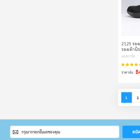
2125 รองเ
รองเท้านิรภ
แอสการ์ด
คะแนน:
฿
ราคาส่ง
Page
You're c
P
1
2
สมัคร
สมั
สมาชิก
จดหมาย