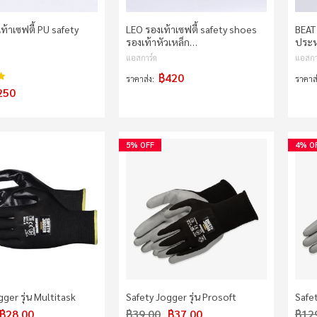
ท้าเซฟตี้ PU safety
LEO รองเท้าเซฟตี้ safety shoes
BEAT 
รองเท้าหัวเหล็ก…
ประห
แอสการ์ด
แอสกา
฿420
98%
ราคาส่ง
ราคาส
250
5% OFF
4% O
ger รุ่น Multitask
Safety Jogger รุ่น Prosoft
Safet
฿28.00
฿39.00
฿37.00
฿12