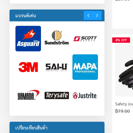
อุปกรณ์ป้องกันตก
22
งานจราจร
42
แบรนด์เด่น
อุปกรณ์งานจราจร
34
อุปกรณ์กั้นพื้นที่
8
งานปฐมพยาบาล
18
อุปกรณ์ป้องกันร่างกาย
2
4% OFF
อุปกรณ์โรงงาน
1
Safety Jog
฿79.00
เปรียบเทียบสินค้า