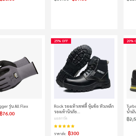
25% OFF
20% 
ger รุ่น All Flex
Rock รองเท้าเซฟตี้ หุ้มข้อ หัวเหล็ก
Turb
รองเท้านิรภัย…
น้ำม
฿76.00
฿2,
แอสการ์ด
100%
คะแนน:
฿300
ราคาส่ง