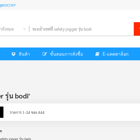
l: @BMCORP
้าทั้งหมด
สินค้า
ขั้นตอนการสั่งซื้อ
E-แคตตาล็อก
 รุ่น bodi'
w
List
รายการ
1
-
24
ของ
444
n
afety jogger รุ่น babi