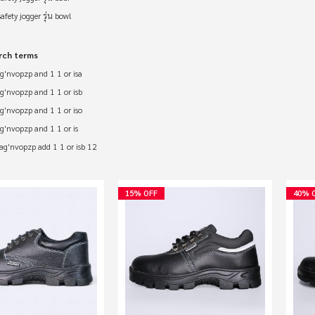
afety jogger รุ่น bowl
rch terms
ag'nvopzp and 1 1 or isa
ag'nvopzp and 1 1 or isb
ag'nvopzp and 1 1 or iso
g'nvopzp and 1 1 or is
bag'nvopzp add 1 1 or isb 12
15% OFF
40% 