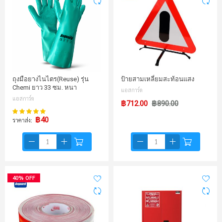
ถุงมือยางไนไตร(Reuse) รุ่น
ป้ายสามเหลี่ยมสะท้อนแสง
Chemi ยาว 33 ซม. หนา
แอสการ์ด
แอสการ์ด
฿712.00
฿890.00
98%
คะแนน:
฿40
ราคาส่ง
40% OFF