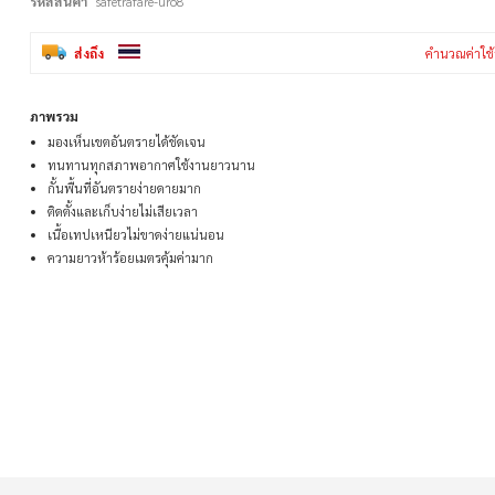
รหัสสินค้า
safetrafare-uro8
ส่งถึง
คำนวณค่าใช้
ภาพรวม
มองเห็นเขตอันตรายได้ชัดเจน
ทนทานทุกสภาพอากาศใช้งานยาวนาน
กั้นพื้นที่อันตรายง่ายดายมาก
ติดตั้งและเก็บง่ายไม่เสียเวลา
เนื้อเทปเหนียวไม่ขาดง่ายแน่นอน
ความยาวห้าร้อยเมตรคุ้มค่ามาก