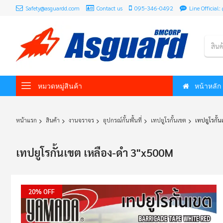
Safety@asguardd.com
Contact us
095-346-0492
Line Officia
สินค
หมวดหมู่สินค้า
หน้าหลัก
หน้าแรก
สินค้า
งานจราจร
อุปกรณ์กั้นพื้นที่
เทปยูโรกั้นเขต
เทปยูโรกั้
เทปยูโรกั้นเขต เหลือง-ดำ 3"x500M
Skip
20% OFF
to
the
end
of