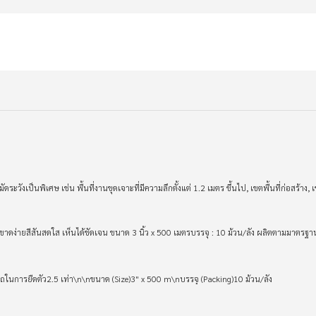
ระวังเป็นพิเศษ เช่น พื้นที่งานขุดเจาะที่มีความลึกตั้งแต่ 1.2 เมตร ขึ้นไป, เขตพื้นที่ก่อสร้
าดง่ายสีสันสดใส เห็นได้ชัดเจน ขนาด 3 นิ้ว x 500 เมตรบรรจุ : 10 ม้วน/ลัง ผลิตตามมาตร
รถในการยืดตัว2.5 เท่า\n\nขนาด (Size)3" x 500 m\nบรรจุ (Packing)10 ม้วน/ลัง