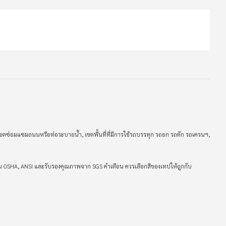
าง, เขตซ่อมแซมถนนหรือท่อระบายน้ำ, เขตพื้นที่ที่มีการใช้รถบรรทุก รถยก รถตัก รถเครนฯ,
ฐาน OSHA, ANSI และรับรองคุณภาพจาก SGS คำเตือน ควรเลือกสีของเทปให้ถูกกับ