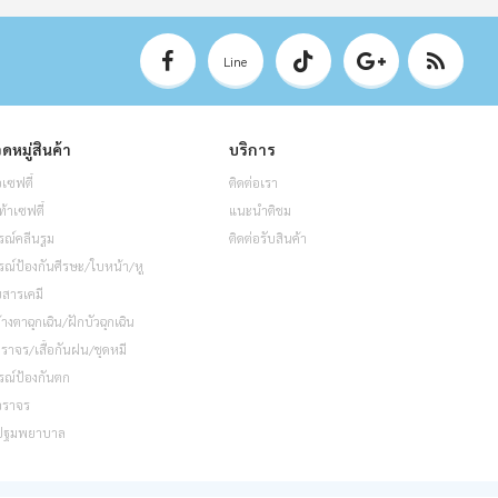
Line
ดหมู่สินค้า
บริการ
อเซฟตี้
ติดต่อเรา
ท้าเซฟตี้
แนะนำติชม
รณ์คลีนรูม
ติดต่อรับสินค้า
รณ์ป้องกันศีรษะ/ใบหน้า/หู
็บสารเคมี
้างตาฉุกเฉิน/ฝักบัวฉุกเฉิน
อจราจร/เสื้อกันฝน/ชุดหมี
รณ์ป้องกันตก
จราจร
ปฐมพยาบาล