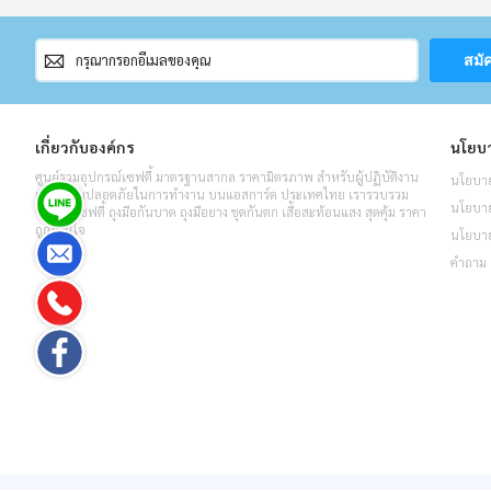
สมัคร
สมั
สมาชิก
จดหมาย
ข่าว
เกี่ยวกับองค์กร
นโยบา
ศูนย์รวมอุปกรณ์เซฟตี้ มาตรฐานสากล ราคามิตรภาพ สำหรับผู้ปฏิบัติงาน
นโยบาย
เพื่อความปลอดภัยในการทำงาน บนแอสการ์ด ประเทศไทย เรารวบรวม
นโยบายค
รองเท้าเซฟตี้ ถุงมือกันบาด ถุงมือยาง ชุดกันตก เสื้อสะท้อนแสง สุดคุ้ม ราคา
ถูกโดนใจ
นโยบาย
คำถาม 