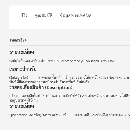
รีวิว
คุณสมบัติ
ข้อมูลทางเทคนิค
รายละเอียด
รายละเอียด
เทปยูโรกั้นเขต เหลือง-ดำ 3"x500MBarricade tape yellow-black 3"x500M
เหมาะสำหรับ
(Suitable for) แสดงเขตพื้นที่ห้ามเข้าที่อาจจะก่อให้เกิดอันตราย เพื่อเพิ่มความระมัด
พื้นที่ที่มีอันตรายจากสารเคมี รวมไปถึงเขตพื้นที่เก็บสินค้า
รายละเอียดสินค้า (Description)
ผลิตจากพลาสติกใหม่ PE 100%สามารถยืดตัวได้ถึง 2.5 เท่าเหนียว หนา ทนทาน ไม่ฉีกข
วัตถุประสงค์ที่ใช้งาน
รายละเอียด
Specification \n\nวัสดุ (Material)พลาสติก PE 100%\nสี (Color)เหลือง-ดำความสามา