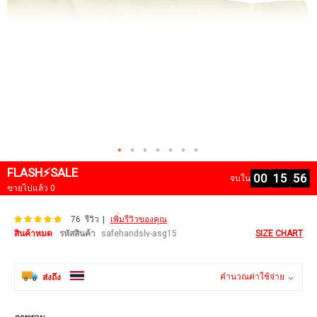
FLASH⚡SALE
00
15
55
จบใน
ขายไปแล้ว 0
Skip
100
100
คะแนน:
% of
76
รีวิว
เพิ่มรีวิวของคุณ
to
the
สินค้าหมด
รหัสสินค้า
safehandslv-asg15
SIZE CHART
beginning
of
the
คำนวณค่าใช้จ่าย
ส่งถึง
images
gallery