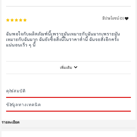
มีประโยชน์ (
0
)
100%
ฉันพอใจกับผลิตภัณฑ์นี้เพราะมันเหมาะกับฉันมากเพราะมัน
เหมาะกับฉันมาก ฉันยังซื้อสิ่งนี้ในราคาต่ํานี้ ฉันจะสั่งอีกครั้ง
แน่นอนเร็ว ๆ นี้
เพิ่มเติม
nirutlasron
มีประโยชน์ (
0
)
100%
คุณสมบัติ
คุ้มค่ากับราคา
ข้อมูลทางเทคนิค
l*****1
รายละเอียด
มีประโยชน์ (
0
)
100%