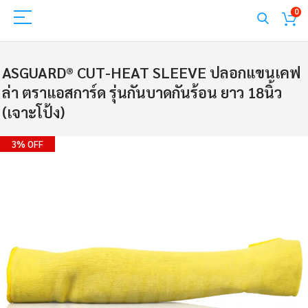
0
ASGUARD®️ CUT-HEAT SLEEVE ปลอกแขนเคฟ
ล่า ตราแอสการ์ด รุ่นกันบาดกันร้อน ยาว 18นิ้ว
(เจาะโป้ง)
Skip
3% OFF
to
the
end
of
the
images
gallery