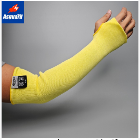
ทํางานเป็นนักวิศวกรชาวประมง สัมผัสในสนามระหว่างวันจะทํา
ให้ผิวของคุณไหม้อย่างแน่นอน แต่ด้วยสิ่งนี้ ฉันจะสามารถปกป้อง
ผิวของฉันได้
thanachai121222
มีประโยชน์ (
0
)
100%
แม่ค้าตอบแชทรวดเร็ซ ขนส่งถูกต้อง
emokaaa
มีประโยชน์ (
0
)
100%
สัมผัสผ้านุ่มใส่สบายไม่ร้อน