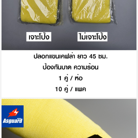
Page
You're currently reading page
Page
Page
Page
Page
Page
Page
ถัดไป
1
2
3
4
5
...
8