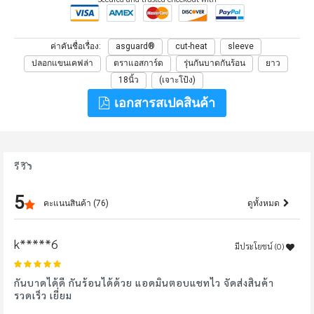
ค่าคันชื่อเรื่อง
asguard®️
cut-heat
sleeve
ปลอกแขนเคฟล่า
ตราแอสการ์ด
รุ่นกันบาดกันร้อน
ยาว
18นิ้ว
(เจาะโป้ง)
เอกสารสเปคสินค้า
รีวิว
5
คะแนนสินค้า (76)
ดูทั้งหมด
k*****6
มีประโยชน์ (
0
)
100%
กันบาดได้ดี กันร้อนได้ด้วย แอดมินตอบแชทไว จัดส่งสินค้า
รวดเร็ว เยี่ยม