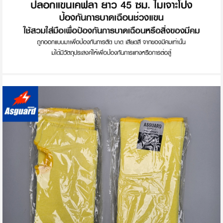
kamonphan.tai
มีประโยชน์ (
0
)
100%
สัมผัสผ้านุ่มใส่สบายไม่ร้อน
o*****a
มีประโยชน์ (
0
)
100%
กันสะเก็ดไฟได้ ไม่ร้อน
ki35sutk7k
มีประโยชน์ (
0
)
100%
แม่ค้าตอบแชทรวดเร็ซ ขนส่งถูกต้อง