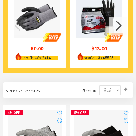
฿0.00
฿13.00
ขายไปแล้ว 2414
ขายไปแล้ว 65535
Set
รายการ
25
-
28
ของ
28
เรียงตาม
Des
Dir
4% OFF
5% OFF