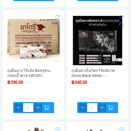
ถุงมือยาง ไร้แป้ง ผิดขรุขระ
ถุงมือยางไนไตร ไร้แป้ง I’m
กล่องน้ำตาล SATORY…
Glove Black Nitrile –…
฿290.00
฿345.00