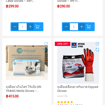
Latex Gloves – สีฟ้า…
Gloves – สีขาว…
฿299.00
฿290.00
38% OFF
ถุงมือยางไนไตร ไร้แป้ง SRI
ถุงมือเคลือบยางกันบาด Dipped
TRANG Nitrile Gloves –…
Gloves
฿415.00
แอสการ์ด
99%
คะแนน: