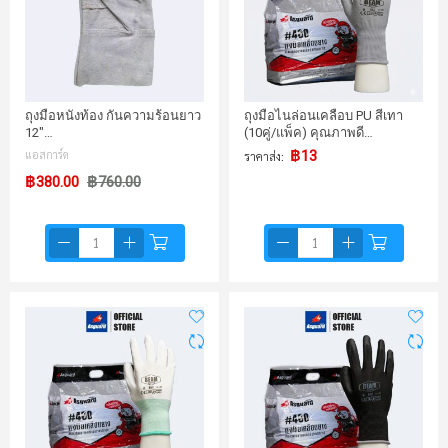
ถุงมือหนังท้อง กันความร้อนยาว
ถุงมือไนล่อนเคลือบ PU สีเทา
12"…
(10คู่/แพ็ค) คุณภาพดี…
แอสการ์ด
฿13
ราคาส่ง
฿380.00
฿760.00