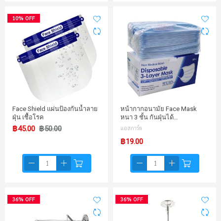
10% OFF
Face Shield แผ่นป้องกันน้ำลาย
หน้ากากอนามัย Face Mask
ฝุ่น เชื้อโรค
หนา 3 ชั้น กันฝุ่นได้…
฿45.00
฿50.00
แอสการ์ด
฿19.00
36% OFF
36% OFF