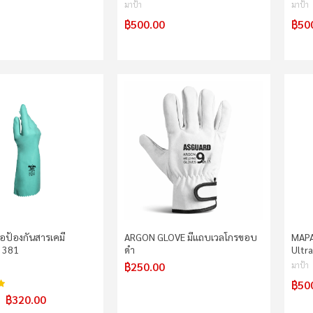
มาป้า
มาป้า
฿500.00
฿50
ือป้องกันสารเคมี
ARGON GLOVE มีแถบเวลโกรขอบ
MAPA 
l 381
ดำ
Ultra
฿250.00
มาป้า
฿50
97%
฿320.00