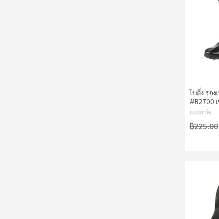
โบลิ่ง รองเ
#B2700 เ
แอสการ์ด
฿225.00