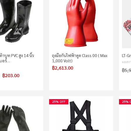
ท้าบูท PVC สูง 14 นิ้ว
ถุงมือกันไฟฟ้าดูด Class 00 ( Max
LT-G
บอร์…
1,000 Volt)
แอสกา
฿2,613.00
฿5,
฿203.00
25% OFF
25% 