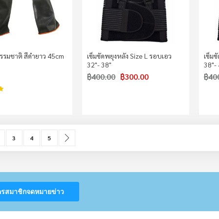
ธรรมชาติ สีดำยาว 45cm
เข็มขัดพยุงหลัง Size L รอบเอว
เข็มข
32"- 38"
38"-
฿400.00
฿300.00
฿40
97%
urrently reading page
age
Page
Page
Page
Page
ถัดไป
3
4
5
ครสมาชิกจดหมายข่าว