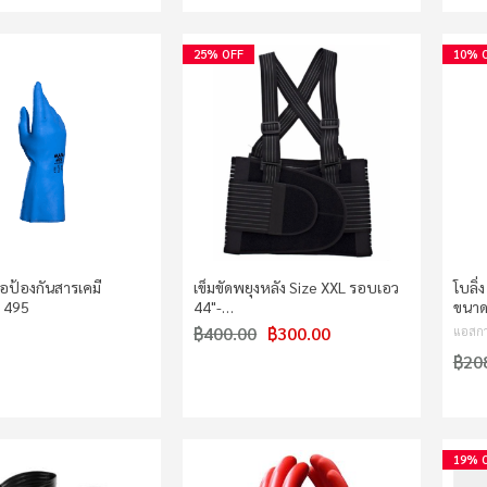
25% OFF
10% 
ือป้องกันสารเคมี
เข็มขัดพยุงหลัง Size XXL รอบเอว
โบลิ่
l 495
44"-…
ขนาด
฿400.00
฿300.00
แอสกา
฿20
19% 