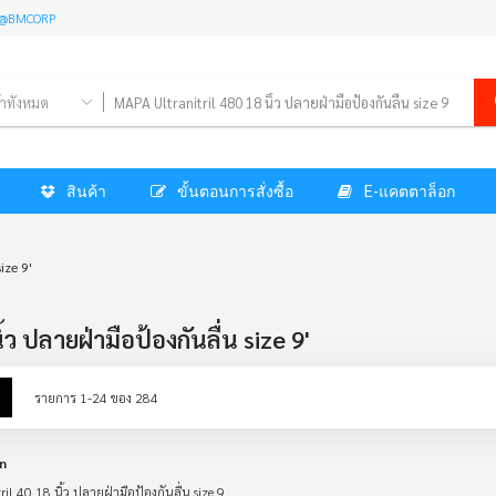
l: @BMCORP
้าทั้งหมด
สินค้า
ขั้นตอนการสั่งซื้อ
E-แคตตาล็อก
ize 9'
ว ปลายฝ่ามือป้องกันลื่น size 9'
w
List
รายการ
1
-
24
ของ
284
n
il 40 18 นิ้ว ปลายฝ่ามือป้องกันลื่น size 9