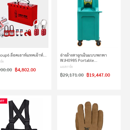
roup6 ล็อคเอาท์แทคเอ้าท์…
อ่างล้างตาฉุกเฉินแบบพกพา
WJH0985 Portable…
ร์ด
แอสการ์ด
900.00
฿4,802.00
฿29,171.00
฿19,447.00
OFF