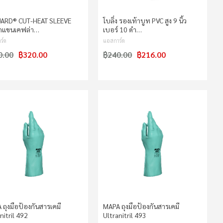
ARD®️ CUT-HEAT SLEEVE
โบลิ่ง รองเท้าบูท PVC สูง 9 นิ้ว
กแขนเคฟล่า…
เบอร์ 10 ดำ…
ร์ด
แอสการ์ด
0.00
฿320.00
฿240.00
฿216.00
ถุงมือป้องกันสารเคมี
MAPA ถุงมือป้องกันสารเคมี
nitril 492
Ultranitril 493