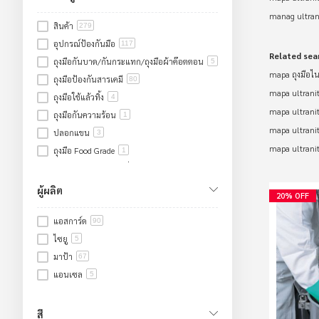
manag ultranit
สินค้า
279
อุปกรณ์ป้องกันมือ
117
Related sea
ถุงมือกันบาด/กันกระแทก/ถุงมือผ้าค๊อตตอน
5
mapa ถุงมือไน
ถุงมือป้องกันสารเคมี
80
mapa ultranitr
ถุงมือใช้แล้วทิ้ง
4
mapa ultranitr
ถุงมือกันความร้อน
1
mapa ultranitr
ปลอกแขน
3
mapa ultranitr
ถุงมือ Food Grade
1
ถุงมือหนัง/ถุงมืองานเชื่อม
23
ถุงมือกันไฟฟ้า
3
ผู้ผลิต
20% OFF
อุปกรณ์ป้องกันเท้า
28
แอสการ์ด
รองเท้าเซฟตี้
90
2
ไซยู
รองเท้าบูทยางหัวเหล็ก
5
25
มาป้า
อุปกรณ์คลีนรูม
67
8
แอนเซล
อุปกรณ์ป้องกันศีรษะ/ใบหน้า/หู
5
2
อุปกรณ์ป้องกันใบหน้าและดวงตา
1
อุปกรณ์ป้องกันระบบทางเดินหายใจ
1
สี