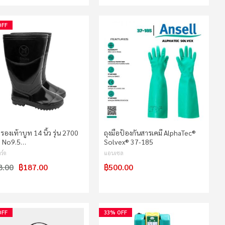
OFF
ง รองเท้าบูท 14 นิ้ว รุ่น 2700
ถุงมือป้องกันสารเคมี AlphaTec®
 No9.5…
Solvex® 37-185
ร์ด
แอนเซล
8.00
฿187.00
฿500.00
OFF
33% OFF