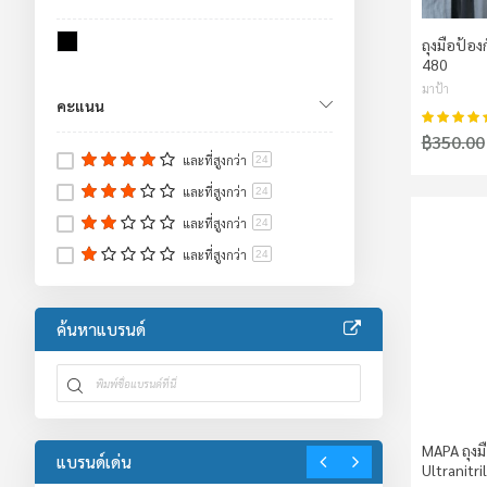
Lockout Tagout
3
เสื้อจราจร/เสื้อกันฝน/ชุดหมี
ถุงมือป้อง
24
480
เสื้อกั๊กสะท้อนแสง
14
มาป้า
ชุดหมีช่าง
4
คะแนน
คะแนน:
ชุดป้องกันร่างกาย
7
฿350.00
อ่างล้างตาฉุกเฉิน/ฝักบัวฉุกเฉิน
13
และที่สูงกว่า
24
อะไหล่อ่างล้างตา
2
และที่สูงกว่า
24
อ่างล้างตาฉุกเฉิน
11
และที่สูงกว่า
24
ตู้เก็บสารเคมี
5
และที่สูงกว่า
24
อะไหล่ตู้เก็บสารเคมี
5
งานจราจร
71
อุปกรณ์งานจราจร
46
ค้นหาแบรนด์
อุปกรณ์กั้นพื้นที่
18
เทปสะท้อนแสง
7
งานปฐมพยาบาล
6
อุปกรณ์โรงงาน
2
MAPA ถุงม
แบรนด์เด่น
Ultranitri