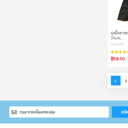
ถุงมือยาง
35cm…
แอสการ์ด
คะแนน:
฿58.50
Page
You're c
P
1
2
สมัคร
สมั
สมาชิก
จดหมาย
ข่าว