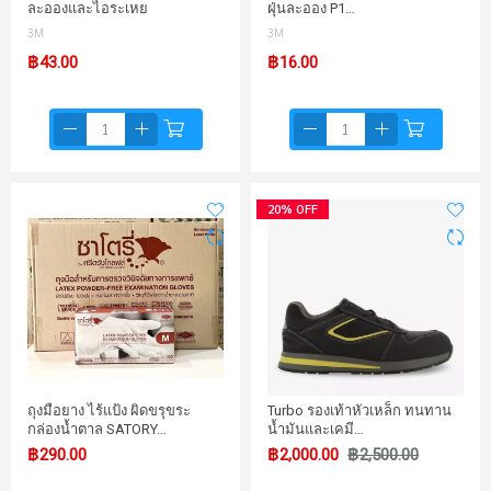
ละอองและไอระเหย
ฝุ่นละออง P1…
3M
3M
฿43.00
฿16.00
20% OFF
ถุงมือยาง ไร้แป้ง ผิดขรุขระ
Turbo รองเท้าหัวเหล็ก ทนทาน
กล่องน้ำตาล SATORY…
น้ำมันและเคมี…
฿290.00
฿2,000.00
฿2,500.00