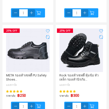
25% OFF
25% OFF
META รองเท้าเซฟตี้ PU Safety
Rock รองเท้าเซฟตี้ หุ้มข้อ หัว
Shoes…
เหล็ก รองเท้านิรภัย…
แอสการ์ด
แอสการ์ด
98%
100%
คะแนน:
คะแนน:
฿250
฿300
ราคาส่ง
ราคาส่ง