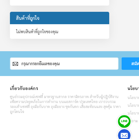
สินค้าที่ถูกใจ
ไม่พบสินค้าที่ถูกใจของคุณ
สมัคร
สมั
สมาชิก
จดหมาย
ข่าว
เกี่ยวกับองค์กร
นโยบา
ศูนย์รวมอุปกรณ์เซฟตี้ มาตรฐานสากล ราคามิตรภาพ สำหรับผู้ปฏิบัติงาน
นโยบาย
เพื่อความปลอดภัยในการทำงาน บนแอสการ์ด ประเทศไทย เรารวบรวม
นโยบายค
รองเท้าเซฟตี้ ถุงมือกันบาด ถุงมือยาง ชุดกันตก เสื้อสะท้อนแสง สุดคุ้ม ราคา
ถูกโดนใจ
นโยบาย
คำถาม 