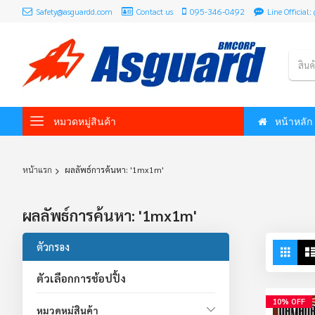
Safety@asguardd.com
Contact us
095-346-0492
Line Officia
สินค
หมวดหมู่สินค้า
หน้าหลัก
หน้าแรก
ผลลัพธ์การค้นหา: '1mx1m'
ผลลัพธ์การค้นหา: '1mx1m'
Vie
ตัวกรอง
Grid
as
ตัวเลือกการช้อปปิ้ง
10% OFF
หมวดหมู่สินค้า