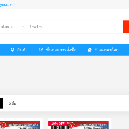
l: @BMCORP
้าทั้งหมด
สินค้า
ขั้นตอนการสั่งซื้อ
E-แคตตาล็อก
w
List
2
ชิ้น
10% OFF