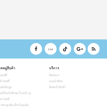
Line
ดหมู่สินค้า
บริการ
อเซฟตี้
ติดต่อเรา
ท้าเซฟตี้
แนะนำติชม
รณ์คลีนรูม
ติดต่อรับสินค้า
รณ์ป้องกันศีรษะ/ใบหน้า/หู
็บสารเคมี
้างตาฉุกเฉิน/ฝักบัวฉุกเฉิน