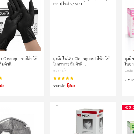
ร Cleanguard สีดำ ใช้
ถุงมือไนไตร Cleanguard สีฟ้า ใช้
ถุงมื
ินค้าดี…
ในอาหาร สินค้าดี…
ในอา
แอสการ์ด
แอสกา
100%
100%
คะแนน:
ราคาส
55
฿55
ราคาส่ง
45% 