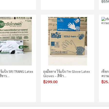
฿15
ไร้แป้ง SRI TRANG Latex
ถุงมือยาง ไร้แป้ง I’m Glove Latex
เชือ
สีขาว…
Gloves – สีฟ้า…
ความ
฿299.00
฿25