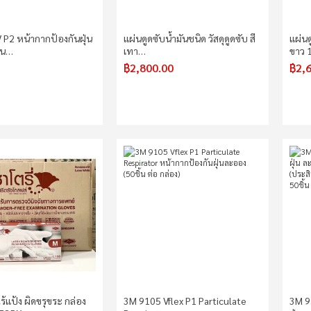
P2 หน้ากากป้องกันฝุ่น
แผ่นดูดซับน้ำมันชนิด วัสดุดูดซับ สี
แผ่นด
่น…
เทา…
ขาว 
฿2,800.00
฿2,
ไร้แป้ง ผิดขรุขระ กล่อง
3M 9105 Vflex P1 Particulate
3M 9