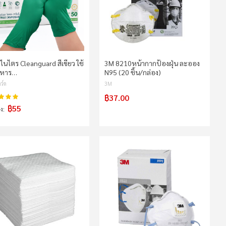
อไนไตร Cleanguard สีเขียว ใช้
3M 8210หน้ากากป้องฝุ่น ละออง
าหาร…
N95 (20 ชิ้น/กล่อง)
ร์ด
3M
฿37.00
98%
น:
฿55
่ง