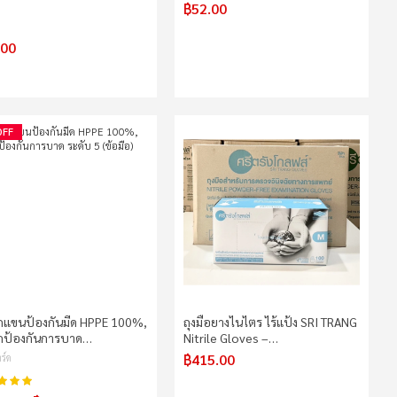
฿52.00
.00
OFF
แขนป้องกันมีด HPPE 100%,
ถุงมือยางไนไตร ไร้แป้ง SRI TRANG
ป้องกันการบาด…
Nitrile Gloves –…
฿415.00
ร์ด
98%
น: