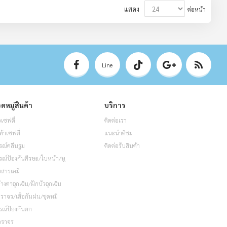
แสดง
ต่อหน้า
Line
ดหมู่สินค้า
บริการ
อเซฟตี้
ติดต่อเรา
ท้าเซฟตี้
แนะนำติชม
รณ์คลีนรูม
ติดต่อรับสินค้า
รณ์ป้องกันศีรษะ/ใบหน้า/หู
็บสารเคมี
้างตาฉุกเฉิน/ฝักบัวฉุกเฉิน
อจราจร/เสื้อกันฝน/ชุดหมี
รณ์ป้องกันตก
จราจร