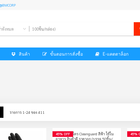
l: @BMCORP
้าทั้งหมด
สินค้า
ขั้นตอนการสั่งซื้อ
E-แคตตาล็อก
w
List
รายการ
1
-
24
ของ
411
45% OFF
45% 