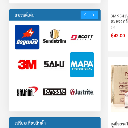
ตู้เก็บสารกัดกร่อน
4
ตู้เก็บสารพิษ
1
แบรนด์เด่น
3M 9541V 
อะไหล่ตู้เก็บสารเคมี
6
ละออง กลิ
อุปกรณ์ป้องกันตก
6
3M
งานจราจร
46
฿43.00
อุปกรณ์งานจราจร
23
อุปกรณ์กั้นพื้นที่
19
เทปสะท้อนแสง
4
งานปฐมพยาบาล
11
อุปกรณ์โรงงาน
9
เปรียบเทียบสินค้า
ถุงมือยาง 