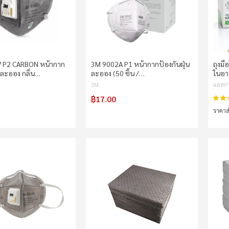
 P2 CARBON หน้ากาก
3M 9002A P1 หน้ากากป้องกันฝุ่น
ถุงมื
่นละออง กลิ่น…
ละออง (50 ชิ้น /…
ในอ
3M
แอสกา
฿17.00
คะแน
ราคาส