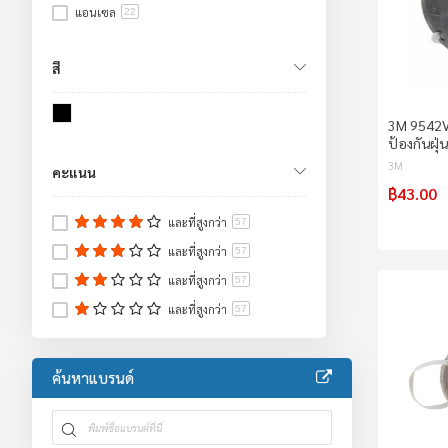
อุปกรณ์ป้องกันศีรษะ/ใบหน้า/หู
35
แอนเซล
22
อุปกรณ์ป้องกันศีรษะ
1
อุปกรณ์ป้องกันใบหน้าและดวงตา
5
สี
อุปกรณ์ป้องกันระบบทางเดินหายใจ
29
Lockout Tagout
12
3M 9542V
เสื้อจราจร/เสื้อกันฝน/ชุดหมี
16
ป้องกันฝุ
เสื้อกั๊กสะท้อนแสง
11
3M
คะแนน
เสื้อกันฝน
1
฿43.00
ชุดหมีช่าง
1
และที่สูงกว่า
57
ชุดป้องกันร่างกาย
4
และที่สูงกว่า
57
ขวดใส่สารเคมี
4
อ่างล้างตาฉุกเฉิน/ฝักบัวฉุกเฉิน
และที่สูงกว่า
7
57
อะไหล่อ่างล้างตา
5
และที่สูงกว่า
57
อ่างล้างตาฉุกเฉิน
1
ฝักบัวฉุกเฉิน
1
ค้นหาแบรนด์
ตู้เก็บสารเคมี
32
ตู้เก็บสารไวไฟ
13
ตู้เก็บสารเผาไหม้
7