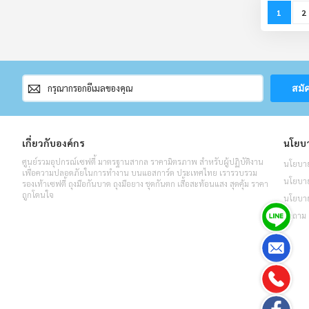
Page
You're c
P
1
2
สมัคร
สมั
สมาชิก
จดหมาย
ข่าว
เกี่ยวกับองค์กร
นโยบา
ศูนย์รวมอุปกรณ์เซฟตี้ มาตรฐานสากล ราคามิตรภาพ สำหรับผู้ปฏิบัติงาน
นโยบาย
เพื่อความปลอดภัยในการทำงาน บนแอสการ์ด ประเทศไทย เรารวบรวม
นโยบายค
รองเท้าเซฟตี้ ถุงมือกันบาด ถุงมือยาง ชุดกันตก เสื้อสะท้อนแสง สุดคุ้ม ราคา
ถูกโดนใจ
นโยบาย
คำถาม 