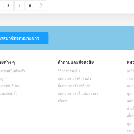
urrently reading page
age
Page
Page
Page
Page
ถัดไป
3
4
5
ครสมาชิกจดหมายข่าว
ยต่าง ๆ
คำถามและข้อสงสัย
หมว
ความเป็นส่วนตัว
วิธีการชำระเงิน
ถุงมื
ุกกี้
ขั้นตอนการสั่งซื้อสินค้า
รองเ
การคืนสินค้า
ขั้นตอนการจัดส่งสินค้า
อุปก
และข้อสงสัย
ขั้นตอนการขอใบเสนอราคา
อุปก
บริการ
ตู้เก
อ่างล
เสื้
อุปก
งาน