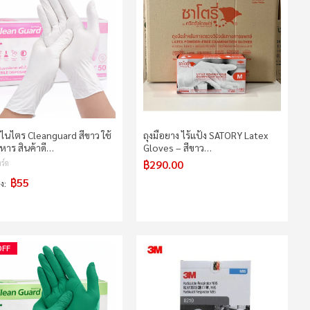
อไนไตร Cleanguard สีขาว ใช้
ถุงมือยาง ไร้แป้ง SATORY Latex
หาร สินค้าดี…
Gloves – สีขาว…
฿290.00
ร์ด
฿55
่ง
OFF