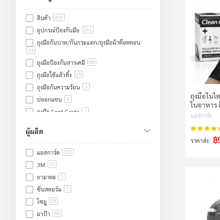
สินค้า
405
อุปกรณ์ป้องกันมือ
161
ถุงมือกันบาด/กันกระแทก/ถุงมือผ้าค๊อตตอน
24
ถุงมือป้องกันสารเคมี
99
ถุงมือใช้แล้วทิ้ง
15
ถุงมือกันความร้อน
1
ถุงมือไนไต
ปลอกแขน
4
ในอาหาร ส
ถุงมือ Food Grade
1
แอสการ์ด
ถุงมือหนัง/ถุงมืองานเชื่อม
16
คะแนน:
ผู้ผลิต
ถุงมือกันไฟฟ้า
1
฿
ราคาส่ง
อุปกรณ์ป้องกันเท้า
52
แอสการ์ด
124
รองเท้าเซฟตี้
43
3M
15
รองเท้าบูทยางหัวเหล็ก
5
ยามาดะ
1
รองเท้าผ้าใบเซฟตี้
22
ซันสตอร์ม
7
แผ่นรองเท้า
4
ไซยู
29
อุปกรณ์คลีนรูม
6
มาป้า
66