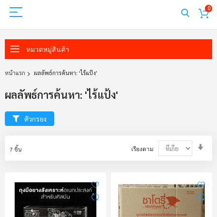
0
หมวดหมู่สินค้า
หน้าแรก
ผลลัพธ์การค้นหา: 'ไร้แป้ง'
ผลลัพธ์การค้นหา: 'ไร้แป้ง'
ตัวกรอง
Set
7
ชิ้น
เรียงตาม
Asc
Dir