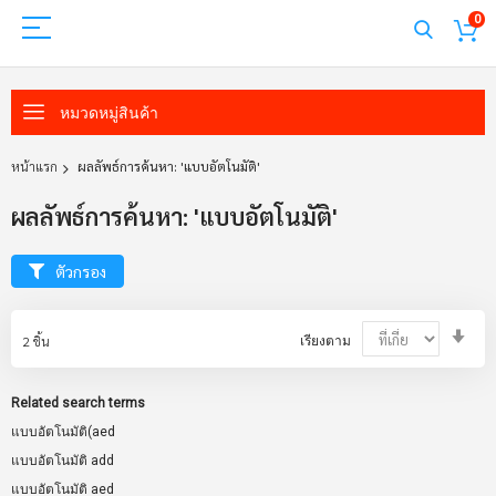
0
หมวดหมู่สินค้า
หน้าแรก
ผลลัพธ์การค้นหา: 'แบบอัตโนมัติ'
ผลลัพธ์การค้นหา: 'แบบอัตโนมัติ'
ตัวกรอง
Set
2
ชิ้น
เรียงตาม
Asc
Dir
Related search terms
แบบอัตโนมัติ(aed
แบบอัตโนมัติ add
แบบอัตโนมัติ aed