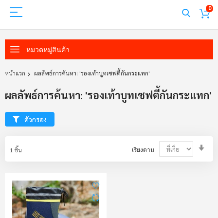
0
หมวดหมู่สินค้า
หน้าแรก
ผลลัพธ์การค้นหา: 'รองเท้าบูทเซฟตี้กันกระแทก'
ผลลัพธ์การค้นหา: 'รองเท้าบูทเซฟตี้กันกระแทก'
ตัวกรอง
Set
1
ชิ้น
เรียงตาม
Asc
Dir