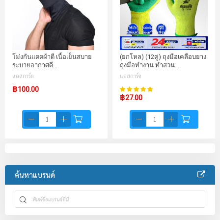
โม่งกันแดดผ้าดี เนื้อเย็นสบาย
(ยกโหล) (12คู่) ถุงมือเคลือบยาง
ระบายอากาศดี…
ถุงมือทำงาน ทำสวน…
แอสการ์ด
แอสการ์ด
98%
฿100.00
คะแนน:
฿27.00
ค้นหาแบรนด์