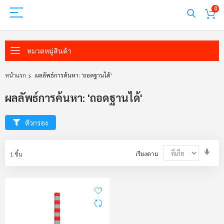
0
หมวดหมู่สินค้า
หน้าแรก
ผลลัพธ์การค้นหา: 'ถอดฐานได้'
ผลลัพธ์การค้นหา: 'ถอดฐานได้'
ตัวกรอง
Set
1
ชิ้น
เรียงตาม
Asc
Dir