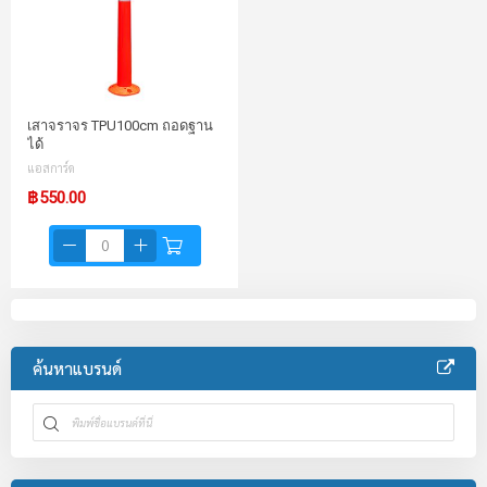
เสาจราจร TPU100cm ถอดฐาน
ได้
แอสการ์ด
฿550.00
ค้นหาแบรนด์