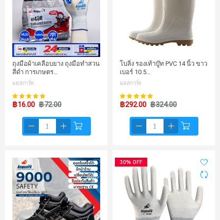
ถุงมือผ้าเคลือบยาง ถุงมือทำสวน
โบลิ่ง รองเท้าบู๊ท PVC 14 นิ้ว ขาว
สีดำ การเกษตร…
เบอร์ 10.5…
แอสการ์ด
แอสการ์ด
99%
99%
คะแนน:
คะแนน:
฿16.00
฿72.00
฿292.00
฿324.00
30% OFF