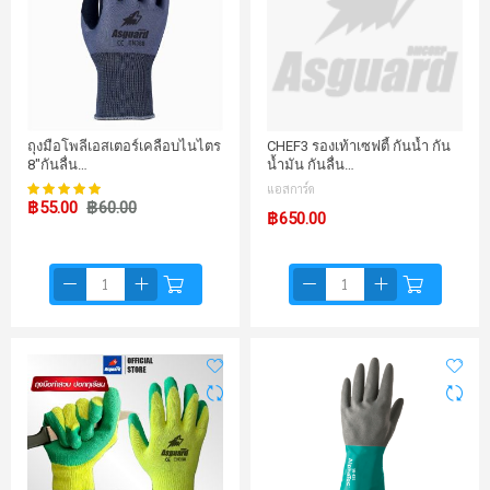
ถุงมือโพลีเอสเตอร์เคลือบไนไตร
CHEF3 รองเท้าเซฟตี้ กันน้ำ กัน
8"กันลื่น…
น้ำมัน กันลื่น…
97%
แอสการ์ด
คะแนน:
฿55.00
฿60.00
฿650.00