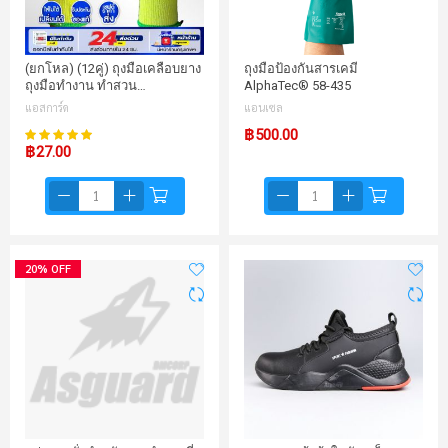
(ยกโหล) (12คู่) ถุงมือเคลือบยาง
ถุงมือป้องกันสารเคมี
ถุงมือทำงาน ทำสวน…
AlphaTec® 58-435
แอสการ์ด
แอนเซล
98%
฿500.00
คะแนน:
฿27.00
20% OFF