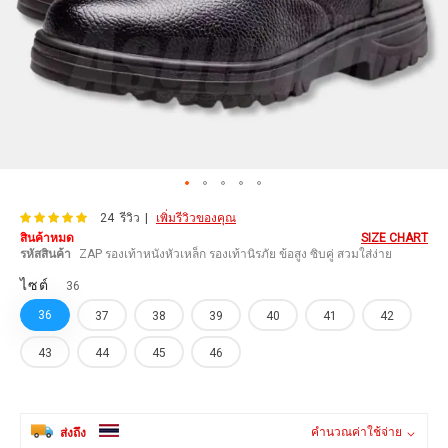
Skip
100
100
คะแนน:
% of
24
รีวิว
เพิ่มรีวิวของคุณ
to
the
สินค้าหมด
SIZE CHART
beginning
รหัสสินค้า
ZAP รองเท้าหนังหัวเหล็ก รองเท้านิรภัย ข้อสูง ซิบคู่ สวมใส่ง่าย
of
ไซต์
the
36
images
36
37
38
39
40
41
42
gallery
43
44
45
46
คำนวณค่าใช้จ่าย
ส่งถึง