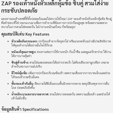
ZAP รองเท้าหนังหัวเหล็กหุ้มข้อ ซิบคู่ สวมใส่ง่าย
กระชับปลอดภัย
คุณภาพ:ใช้ได้ดี
มองหารองเท้าเซฟตี้ที่ทั้งปลอดภัยและใส่สบายใช่ไหม? ZAP รองเท้าหนังหัวเหล็กหุ้มข้อ ซิบคู่
คือคำตอบที่ใช่! ออกแบบมาเพื่อการทำงานที่ต้องการการปกป้องสูงสุด พร้อมความสะดวก
สบายในการสวมใส่ตลอดวัน ไม่ว่างานหนักแค่ไหน ก็พร้อมลุย!
m**rxne
คุณสมบัติเด่น Key Features
มีประโยชน์ (
0
)
100%
หัวเหล็กกันกระแทก:
ปกป้องเท้าจากวัตถุตกใส่ หรือแรงกดทับอย่างมีประสิทธิภาพ
ให้คุณทำงานได้อย่างมั่นใจไร้กังวล
เฟี้ยวเลย
หนังแท้คุณภาพสูง:
ทนทานต่อการใช้งานหนัก กันน้ำซึม และดูแลรักษาง่าย ใช้งาน
ได้ยาวนานคุ้มค่า
ซิบคู่ด้านข้าง:
สวมใส่และถอดออกได้อย่างรวดเร็ว ไม่ต้องเสียเวลาผูกเชือก เหมาะ
สำหรับสถานการณ์เร่งรีบ
ดีไซน์หุ้มข้อ:
เพิ่มการปกป้องบริเวณข้อเท้า ลดความเสี่ยงจากการบาดเจ็บและช่วย
tik2zero
มีประโยชน์ (
0
)
ให้รองเท้ากระชับมั่นคง
100%
พื้นรองเท้ากันลื่น:
ยึดเกาะได้ดีเยี่ยมบนพื้นผิวหลากหลาย ลดอุบัติเหตุจากการลื่น
ไถล ปลอดภัยยิ่งขึ้น
ส่งเร็วมากค่ะ
น้ำหนักเบาและระบายอากาศ:
สวมใส่สบายตลอดวัน ลดความเมื่อยล้า และช่วยให้
เท้าไม่อับชื้น
ข้อมูลสินค้า Specifications