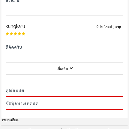
kungkaru
มีประโยชน์ (
0
)
100%
ดีจัดครับ
เพิ่มเติม
h*****g
มีประโยชน์ (
0
)
100%
คุณสมบัติ
ตรงปกครับ
ข้อมูลทางเทคนิค
w*****6
รายละเอียด
มีประโยชน์ (
0
)
100%