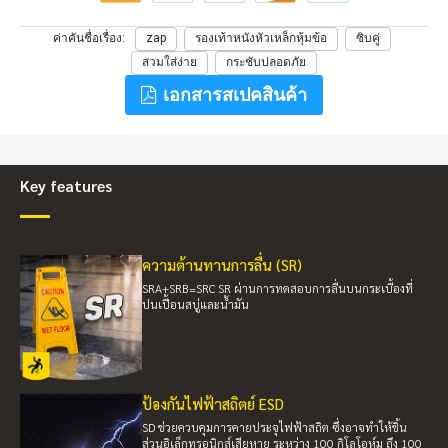
ค่าคันชื่อเรื่อง
zap
รองเท้าหนังหัวเหล็กหุ้มข้อ
ซิบคู่
สวมใส่ง่าย
กระชับปลอดภัย
เอกสารสเปคสินค้า
Key features
ความต้านทานการลื่น (SR)
SRA+SRB=SRC SR ผ่านการทดสอบการลื่นบนกระเบื้องที่
ปนเปื้อนสบู่และน้ำมัน
ป้องกันไฟฟ้าสถิตย์ ESD
SD ช่วยควบคุมการคายประจุไฟฟ้าสถิต ซึ่งอาจทำให้ชิ้น
ส่วนอิเล็กทรอนิกส์เสียหาย ระหว่าง 100 กิโลโอห์ม ถึง 100