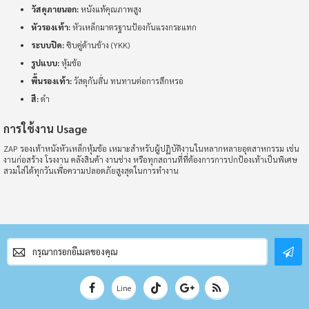
cinderellame1
มีประโยชน์ (
0
)
วัสดุภายนอก:
หนังแท้คุณภาพสูง
100%
หัวรองเท้า:
หัวเหล็กมาตรฐานป้องกันแรงกระแทก
ระบบปิด:
ซิบคู่ด้านข้าง (YKK)
????????????????????
รูปแบบ:
หุ้มข้อ
พื้นรองเท้า:
วัสดุกันลื่น ทนทานต่อการสึกหรอ
สี:
ดำ
nopphadol1969
มีประโยชน์ (
0
)
การใช้งาน Usage
100%
ZAP รองเท้าหนังหัวเหล็กหุ้มข้อ เหมาะสำหรับผู้ปฏิบัติงานในหลากหลายอุตสาหกรรม เช่น
งานก่อสร้าง โรงงาน คลังสินค้า งานช่าง หรือทุกสถานที่ที่ต้องการการปกป้องเท้าเป็นพิเศษ
คุณภาพ:ใช้ได้ดี
สวมใส่ได้ทุกวันเพื่อความปลอดภัยสูงสุดในการทำงาน
d*****e
มีประโยชน์ (
0
)
สมัคร
100%
สมาชิก
จดหมาย
ข่าว
ชอบค่ะ
Line