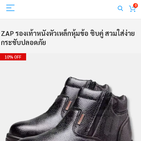
0
ZAP รองเท้าหนังหัวเหล็กหุ้มข้อ ซิบคู่ สวมใส่ง่าย
กระชับปลอดภัย
Skip
10% OFF
to
the
end
of
the
images
gallery