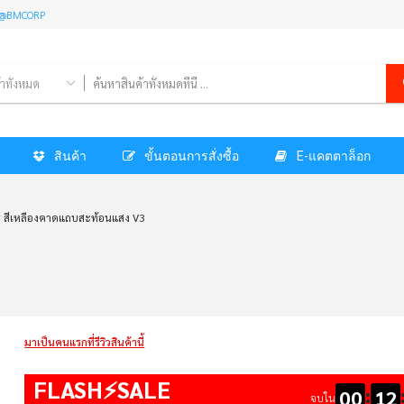
l: @BMCORP
้าทั้งหมด
สินค้า
ขั้นตอนการสั่งซื้อ
E-แคตตาล็อก
จร สีเหลืองคาดแถบสะท้อนแสง V3
มาเป็นคนแรกที่รีวิวสินค้านี้
FLASH⚡SALE
:
00
12
จบใน