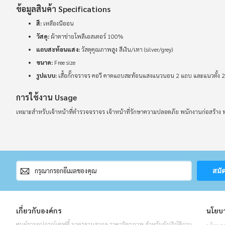
ข้อมูลสินค้า Specifications
สี:
เหลืองนีออน
วัสดุ:
ผ้าตาข่ายโพลีเอสเตอร์ 100%
แถบสะท้อนแสง:
วัสดุคุณภาพสูง สีเงิน/เทา (silver/grey)
ขนาด:
Free size
รูปแบบ:
เสื้อกั๊กจราจร คอวี คาดแถบสะท้อนแสงแนวนอน 2 แถบ และแนวตั้ง 
การใช้งาน Usage
เหมาะสำหรับเจ้าหน้าที่ตำรวจจราจร เจ้าหน้าที่รักษาความปลอดภัย พนักงานก่อสร้าง 
สมัคร
สมั
สมาชิก
จดหมาย
ข่าว
เกี่ยวกับองค์กร
นโยบา
ศูนย์รวมอุปกรณ์เซฟตี้ มาตรฐานสากล ราคามิตรภาพ สำหรับผู้ปฏิบัติงาน