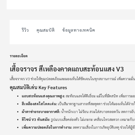
to
the
beginning
of
the
images
รีวิว
คุณสมบัติ
ข้อมูลทางเทคนิค
gallery
รายละเอียด
เสื้อจราจร สีเหลืองคาดแถบสะท้อนแสง V3
เสื้อจราจร V3 ช่วยให้คุณปลอดภัยและมองเห็นได้ชัดเจนในทุกสถานการณ์ เพิ่มความมั
คุณสมบัติเด่น Key Features
แถบสะท้อนแสงคุณภาพสูง:
สะท้อนแสงได้ดีเยี่ยม แม้ในที่มืดสนิท เพิ่มการ
สีเหลืองสดใสโดดเด่น:
เป็นสีมาตรฐานสากลที่สะดุดตา ช่วยให้มองเห็นได้ง
ผ้าตาข่ายระบายอากาศดี:
น้ำหนักเบา ไม่ร้อน สวมใส่สบายตลอดวัน ลดการอับ
ดีไซน์ V3 ทันสมัย:
รูปแบบเสื้อคล่องตัว ไม่เกะกะ เคลื่อนไหวสะดวก เหมาะกับงา
เพิ่มความปลอดภัยในการทำงาน:
ลดความเสี่ยงในการเกิดอุบัติเหตุ ช่วยให้ผู้