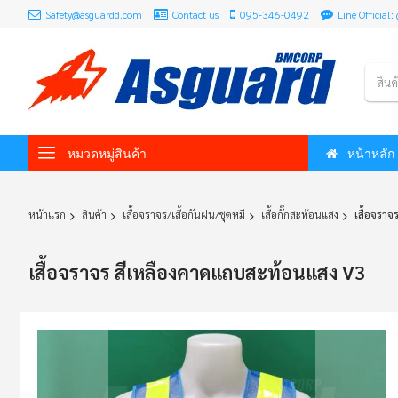
Safety@asguardd.com
Contact us
095-346-0492
Line Officia
สินค
หมวดหมู่สินค้า
หน้าหลัก
หน้าแรก
สินค้า
เสื้อจราจร/เสื้อกันฝน/ชุดหมี
เสื้อกั๊กสะท้อนแสง
เสื้อจรา
เสื้อจราจร สีเหลืองคาดแถบสะท้อนแสง V3
Skip
to
the
end
of