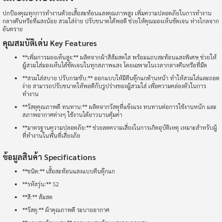
ปกป้องคุณทุกการทำงานด้วยเสื้อสะท้อนแสงคุณภาพสูง เพิ่มความปลอดภัยในการทำงาน
กลางคืนหรือที่แสงน้อย สวมใส่ง่าย ปรับขนาดได้พอดี ช่วยให้คุณมองเห็นชัดเจน ห่างไกลจาก
อันตราย
คุณสมบัติเด่น Key Features
**เพิ่มการมองเห็นสูง:** ผลิตจากผ้าสีส้มสดใส พร้อมแถบสะท้อนแสงพิเศษ ช่วยให้
ผู้สวมใส่มองเห็นได้ชัดเจนในทุกสภาพแสง โดยเฉพาะในเวลากลางคืนหรือที่มืด
**สวมใส่สบาย ปรับกระชับ:** ออกแบบให้มีตีนตุ๊กแกด้านหน้า ทำให้สวมใส่และถอด
ง่าย สามารถปรับขนาดให้พอดีกับรูปร่างของผู้สวมใส่ เพื่อความคล่องตัวในการ
ทำงาน
**วัสดุคุณภาพดี ทนทาน:** ผลิตจากวัสดุที่แข็งแรง ทนทานต่อการใช้งานหนัก และ
สภาพอากาศต่างๆ ใช้งานได้ยาวนานคุ้มค่า
**มาตรฐานความปลอดภัย:** ช่วยลดความเสี่ยงในการเกิดอุบัติเหตุ เหมาะสำหรับผู้
ที่ทำงานในพื้นที่เสี่ยงภัย
ข้อมูลสินค้า Specifications
**ชนิด:** เสื้อสะท้อนแสงแบบตีนตุ๊กแก
**รหัสรุ่น:** S2
**สี:** ส้มสด
**วัสดุ:** ผ้าคุณภาพดี ระบายอากาศ