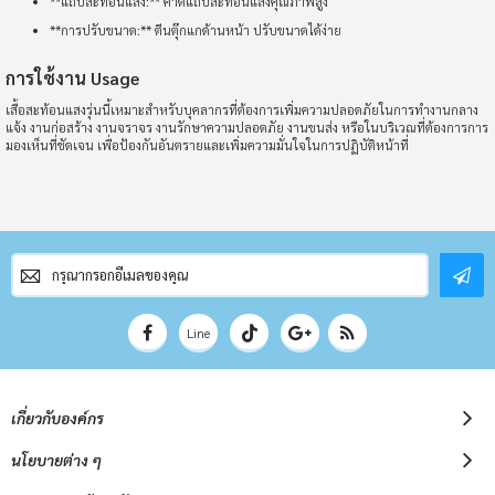
**แถบสะท้อนแสง:** คาดแถบสะท้อนแสงคุณภาพสูง
**การปรับขนาด:** ตีนตุ๊กแกด้านหน้า ปรับขนาดได้ง่าย
การใช้งาน Usage
เสื้อสะท้อนแสงรุ่นนี้เหมาะสำหรับบุคลากรที่ต้องการเพิ่มความปลอดภัยในการทำงานกลาง
แจ้ง งานก่อสร้าง งานจราจร งานรักษาความปลอดภัย งานขนส่ง หรือในบริเวณที่ต้องการการ
มองเห็นที่ชัดเจน เพื่อป้องกันอันตรายและเพิ่มความมั่นใจในการปฏิบัติหน้าที่
สมัคร
สมาชิก
จดหมาย
ข่าว
Line
เกี่ยวกับองค์กร
นโยบายต่าง ๆ