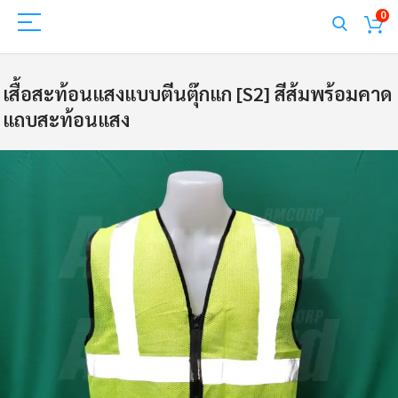
0
เสื้อสะท้อนแสงแบบตีนตุ๊กแก [S2] สีส้มพร้อมคาด
แถบสะท้อนแสง
Skip
to
the
end
of
the
images
gallery