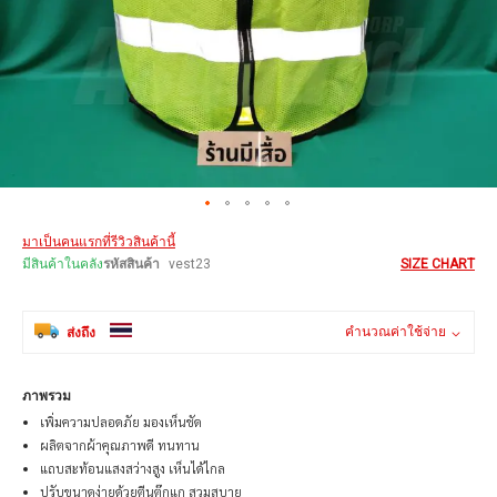
Skip
มาเป็นคนแรกที่รีวิวสินค้านี้
to
the
มีสินค้าในคลัง
รหัสสินค้า
vest23
SIZE CHART
beginning
of
the
คำนวณค่าใช้จ่าย
ส่งถึง
images
gallery
ภาพรวม
เพิ่มความปลอดภัย มองเห็นชัด
ผลิตจากผ้าคุณภาพดี ทนทาน
แถบสะท้อนแสงสว่างสูง เห็นได้ไกล
ปรับขนาดง่ายด้วยตีนตุ๊กแก สวมสบาย