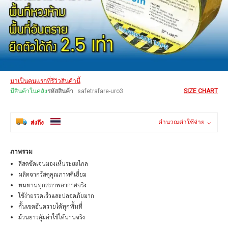
Skip
มาเป็นคนแรกที่รีวิวสินค้านี้
to
the
มีสินค้าในคลัง
รหัสสินค้า
safetrafare-uro3
SIZE CHART
beginning
of
the
คำนวณค่าใช้จ่าย
ส่งถึง
images
gallery
ภาพรวม
สีสดชัดเจนมองเห็นระยะไกล
ผลิตจากวัสดุคุณภาพดีเยี่ยม
ทนทานทุกสภาพอากาศจริง
ใช้ง่ายรวดเร็วและปลอดภัยมาก
กั้นเขตอันตรายได้ทุกพื้นที่
ม้วนยาวคุ้มค่าใช้ได้นานจริง