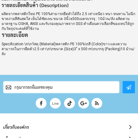
รายละเอียดสินค้า (Description)
ผลิตจากพลาสติกใหม่ PE 100%สามารถยืดตัวได้ถึง 2.5 เท่าเหนียว หนา ทนทาน ไม่ฉีก
ขาดง่ายสีสันสดใส เห็นได้ชัดเจน ขนาด 3นิ้วx500เมตรบรรจุ : 10ม้วน/ลัง ผลิตตาม
มาตรฐาน OSHA, ANSI และรับรองคุณภาพจาก SGS คำเตือนควรเลือกสีของเทปให้ถูก
กับวัตถุประสงค์ที่ใช้งาน
รายละเอียด
Specification \n\nวัสดุ (Material)พลาสติก PE 100%\nสี (Color)ขาว-แดงความ
สามารถในการยืดตัว2.5 เท่า\n\nขนาด (Size)3" x 500 m\nบรรจุ (Packing)10 ม้วน/
ลัง
สมัคร
สมาชิก
จดหมาย
ข่าว
Line
เกี่ยวกับองค์กร