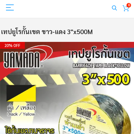
0
เทปยูโรกั้นเขต ขาว-แดง 3"x500M
Skip
20% OFF
to
the
end
of
the
images
gallery