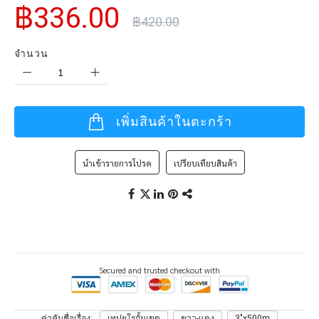
฿336.00
฿420.00
จำนวน
เพิ่มสินค้าในตะกร้า
นำเข้ารายการโปรด
เปรียบเทียบสินค้า
Secured and trusted checkout with
ค่าคันชื่อเรื่อง
เทปยูโรกั้นเขต
ขาว-แดง
3"x500m